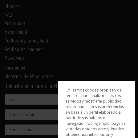
Glosario
FAQ
Publicidad
Aviso legal
Política de privacidad
Política de cookies
Mapa web
Formación
Histórico de Newsletters
Suscríbase a nuestra Newsletter
Utilizamos cookies propias y de
terceros para analizar nuestros
Email
servicios y mostrarle publicidad
relacionada con sus preferencias
en base a un perfil elaborado a
Actividad
partir de sus hábitos de
navegación (por ejemplo, páginas
Provincia
visitadas o videos vistos). Puedes
obtener más información y