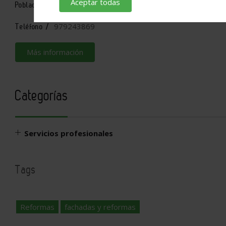
Aceptar todas
PALENCIA
Población /
979243869
Teléfono /
Más información
Categorías
Servicios profesionales
Tags
Reformas
fachadas y reformas