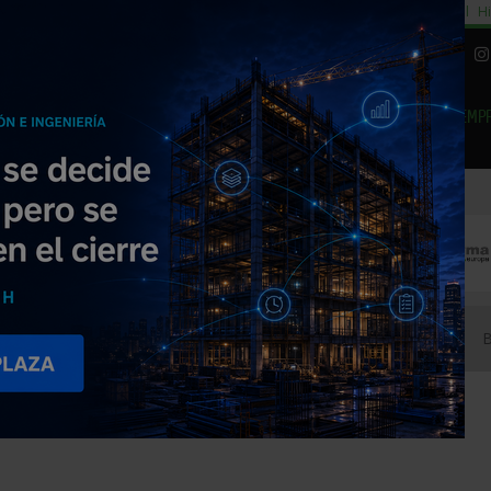
cial
Subida del 8,5% consumo cemento
29% cambiar al alquiler temporal
Hi
|
Piedra Natural
EMP
NOTICIAS
PRODUCTOS
AGENDA
ARTÍCULOS
EMPRESAS PREMIUM
lencia