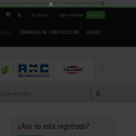
×
potecas mejor febrero desde 2011
Aedas Homes proyecto Fiora
Capitales m
|
|
Es noticia
Login empresas
Registro
RESAS
JORNADAS DE CONSTRUCCIÓN
KIOSCO
¿Aún no está registrado?