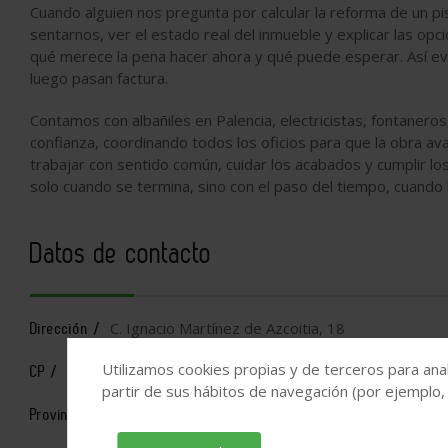
Cuando alguien nos pregunta por calcular la reforma de un pi
sentarnos, ver el estado real del inmueble y explicar las op
qué merece la pena hacer ahora y qué puede esperar. Así ev
luego pasan factura.
Contamos con albañiles en Palencia, electricistas, fontaneros
confianza, coordinando todos los oficios para que la obra a
trabajar con sentido común, cuidar los acabados y cumplir lo
solo cuando se termina, sino con el paso del tiempo, cuando 
Datos de contacto
C. Ignacio Martínez de Azcoitia, 18
Dirección /
Utilizamos cookies propias y de terceros para anal
34001
CP /
partir de sus hábitos de navegación (por ejemplo,
Palencia
Provincia /