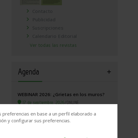
Contacto
Publicidad
Suscripciones
Calendario Editorial
Ver todas las revistas
Agenda
WEBINAR 2026: ¿Grietas en los muros?
17 de septiembre, 2026
/
ONLINE
s preferencias en base a un perfil elaborado a
Valladolid, 2026. Jornada Arquitectura y
ón y configurar sus preferencias.
Construcción
22 de septiembre, 2026
/
Valladolid