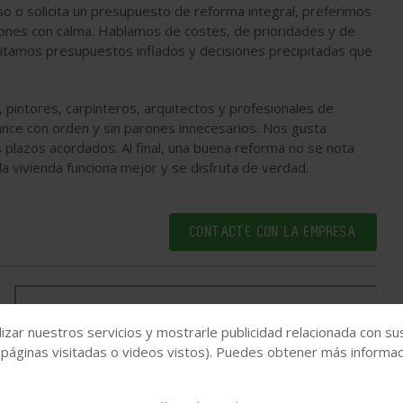
so o solicita un presupuesto de reforma integral, preferimos
ciones con calma. Hablamos de costes, de prioridades y de
itamos presupuestos inflados y decisiones precipitadas que
, pintores, carpinteros, arquitectos y profesionales de
vance con orden y sin parones innecesarios. Nos gusta
s plazos acordados. Al final, una buena reforma no se nota
la vivienda funciona mejor y se disfruta de verdad.
CONTACTE CON LA EMPRESA
izar nuestros servicios y mostrarle publicidad relacionada con su
 páginas visitadas o videos vistos). Puedes obtener más informaci