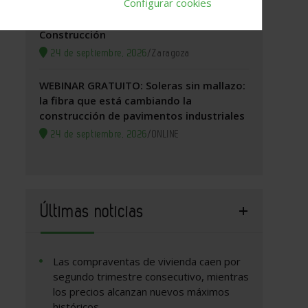
Configurar cookies
Zaragoza, 2026. Jornada Arquitectura y
Construcción
24 de septiembre, 2026
/
Zaragoza
WEBINAR GRATUITO: Soleras sin mallazo:
la fibra que está cambiando la
construcción de pavimentos industriales
24 de septiembre, 2026
/
ONLINE
Últimas noticias
Las compraventas de vivienda caen por
segundo trimestre consecutivo, mientras
los precios alcanzan nuevos máximos
históricos