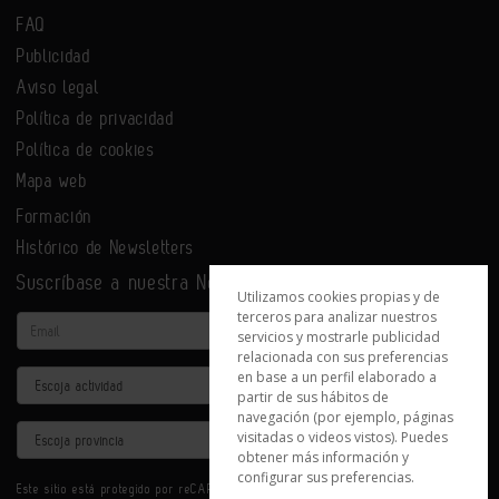
FAQ
Publicidad
Aviso legal
Política de privacidad
Política de cookies
Mapa web
Formación
Histórico de Newsletters
Suscríbase a nuestra Newsletter
Utilizamos cookies propias y de
terceros para analizar nuestros
Email
servicios y mostrarle publicidad
relacionada con sus preferencias
en base a un perfil elaborado a
Actividad
partir de sus hábitos de
navegación (por ejemplo, páginas
Provincia
visitadas o videos vistos). Puedes
obtener más información y
configurar sus preferencias.
Este sitio está protegido por reCAPTCHA y se aplican la
Política de privacidad
y