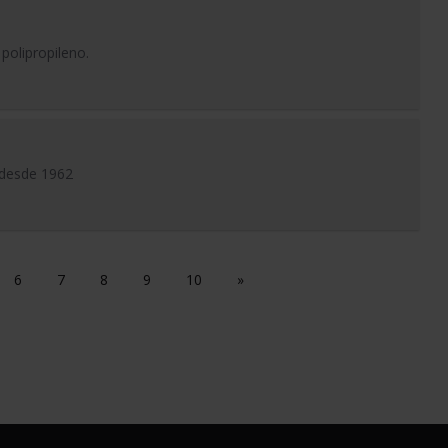
 polipropileno.
s desde 1962
6
7
8
9
10
»