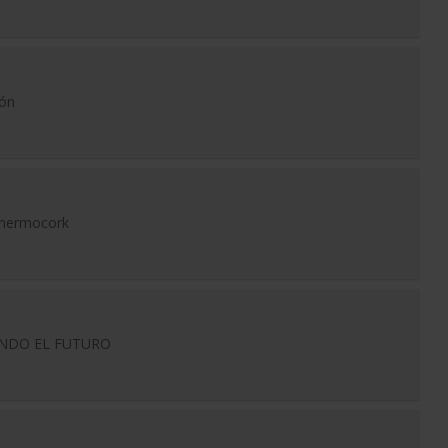
ión
Thermocork
NDO EL FUTURO