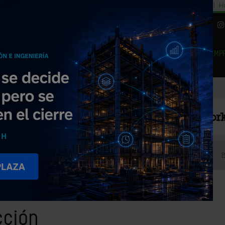
cial
Subida del 8,5% consumo cemento
29% cambiar al alquiler temporal
Hi
|
Piedra Natural
EMP
NOTICIAS
PRODUCTOS
AGENDA
ARTÍCULOS
EMPRESAS PREMIUM
 construcción
cción