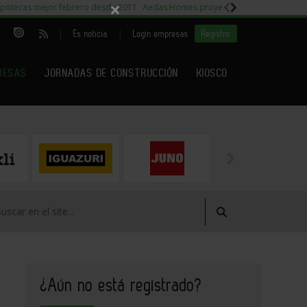
×
potecas mejor febrero desde 2011
Aedas Homes proyecto Fiora
Capitales m
|
|
Es noticia
Login empresas
Registro
RESAS
JORNADAS DE CONSTRUCCIÓN
KIOSCO
¿Aún no está registrado?