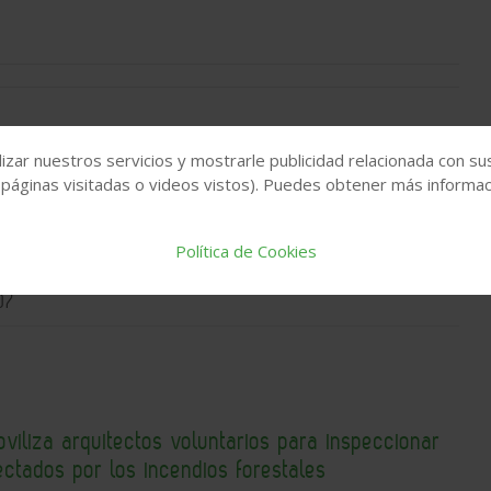
izar nuestros servicios y mostrarle publicidad relacionada con su
 páginas visitadas o videos vistos). Puedes obtener más informaci
ventas de vivienda caen por segundo trimestre
o, mientras los precios alcanzan nuevos máximos
Política de Cookies
07
iliza arquitectos voluntarios para inspeccionar
fectados por los incendios forestales