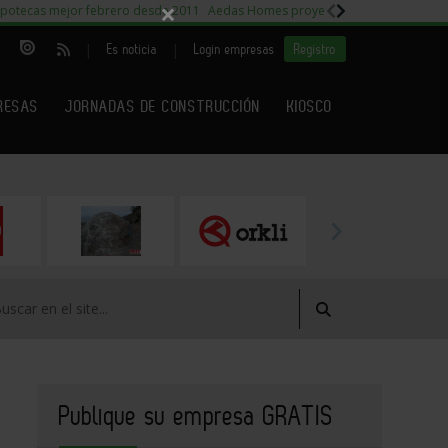
×
potecas mejor febrero desde 2011
Aedas Homes proyecto Fiora
Capitales m
|
|
Es noticia
Login empresas
Registro
RESAS
JORNADAS DE CONSTRUCCIÓN
KIOSCO
Publique su empresa GRATIS