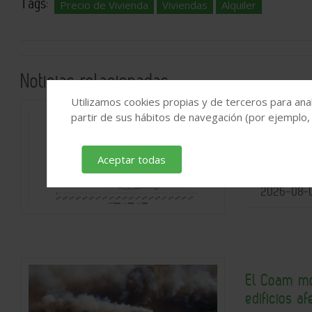
Tags:
Precio de Vivienda
Viviendas
Alquiler
Noticias relacionadas
Utilizamos cookies propias y de terceros para anal
partir de sus hábitos de navegación (por ejemplo,
Las compra
consecutiv
históricos
Aceptar todas
2026-08-
El Coam mov
edificios a