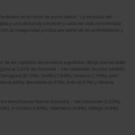
fundizado en la razón de estos datos: "
La escalada del
 rígida y una demanda creciente y cada vez más concentrada
ión de inseguridad jurídica por parte de los arrendadores y
er de las capitales de provincia españolas dibujó una horquilla
gona al 3,83% de Donostia – San Sebastián. En este sentido,
 Tarragona (8,13%), Sevilla (7,84%), Huesca (7,39%), Jaén
oba (6,98%), Barcelona (6,97%), Ávila (6,97%) y Almería
menos beneficiosas fueron Donostia – San Sebastián (3,83%),
65%), A Coruña (4,69%), Salamanca (4,8%), Málaga (4,8%),