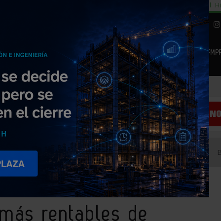
cial
Subida del 8,5% consumo cemento
29% cambiar al alquiler temporal
Hi
|
Piedra Natural
EMP
NOTICIAS
PRODUCTOS
AGENDA
ARTÍCULOS
EMPRESAS PREMIUM
pitales más rentables de España en el mercado del alquiler
 más rentables de