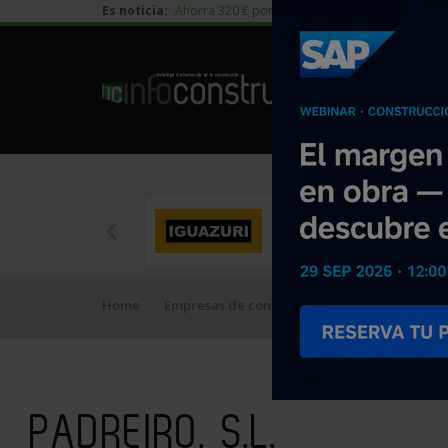
Es noticia:
Ahorra 320 € por vivienda en edificación residen
Home
Empresas de construcción
PADREIRO, S.L.
PADREIRO, S.L.