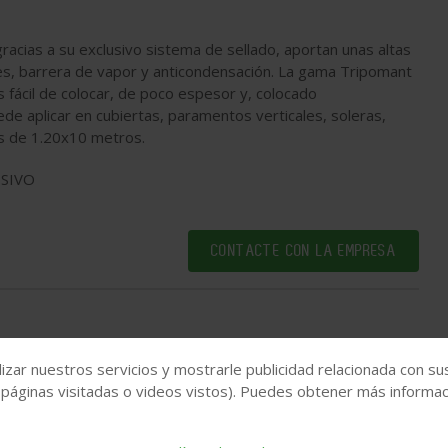
acias a su exclusivo sistema de sellado, aportan unas altas
es, barrera de vapor y anticondensación. La gama Tripomant
s fácil de colocar, de poco espesor y, colocado
de aplicar en cubiertas, paramentos verticales, soleras,
las de 1.20x10 metros.
SIVO
CONTACTE CON LA EMPRESA
izar nuestros servicios y mostrarle publicidad relacionada con su
 páginas visitadas o videos vistos). Puedes obtener más informaci