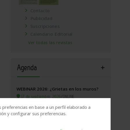
Contacto
Publicidad
Suscripciones
Calendario Editorial
Ver todas las revistas
Agenda
WEBINAR 2026: ¿Grietas en los muros?
17 de septiembre, 2026
/
ONLINE
s preferencias en base a un perfil elaborado a
Valladolid, 2026. Jornada Arquitectura y
ón y configurar sus preferencias.
Construcción
22 de septiembre, 2026
/
Valladolid