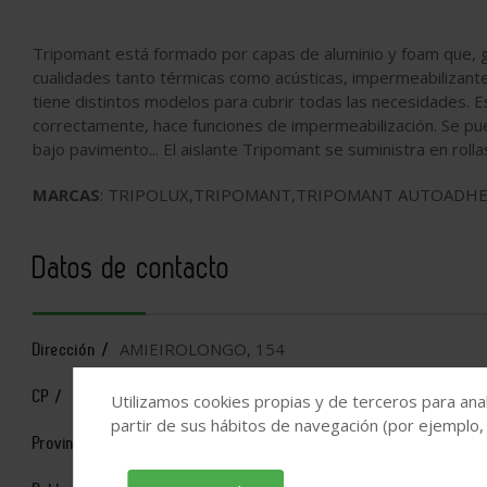
Tripomant está formado por capas de aluminio y foam que, gr
cualidades tanto térmicas como acústicas, impermeabilizant
tiene distintos modelos para cubrir todas las necesidades. E
correctamente, hace funciones de impermeabilización. Se pue
bajo pavimento... El aislante Tripomant se suministra en rol
MARCAS
: TRIPOLUX,TRIPOMANT,TRIPOMANT AUTOADHE
Datos de contacto
AMIEIROLONGO, 154
Dirección /
36415
CP /
Utilizamos cookies propias y de terceros para anal
partir de sus hábitos de navegación (por ejemplo,
Pontevedra
Provincia /