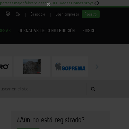
×
potecas mejor febrero desde 2011
Aedas Homes proyecto Fiora
Capitales m
|
|
Es noticia
Login empresas
Registro
RESAS
JORNADAS DE CONSTRUCCIÓN
KIOSCO
¿Aún no está registrado?