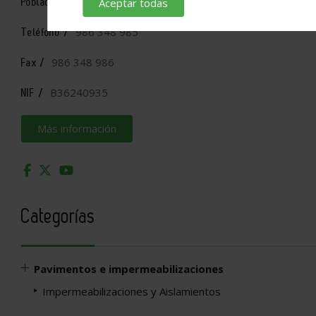
MOS (SANTA EULALIA P.)
Población /
Aceptar todas
986 348 985
Teléfono /
986 348 986
Fax /
B36240935
NIF /
Más información
Categorías
Pavimentos e impermeabilizaciones
Impermeabilizaciones y Aislamientos