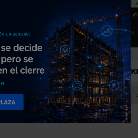
cial
Subida del 8,5% consumo cemento
29% cambiar al alquiler temporal
Hi
|
Piedra Natural
EMP
NOTICIAS
PRODUCTOS
AGENDA
ARTÍCULOS
EMPRESAS PREMIUM