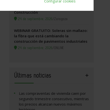
Configurar cookies
Zaragoza, 2026. Jornada Arquitectura y
Construcción
24 de septiembre, 2026
/
Zaragoza
WEBINAR GRATUITO: Soleras sin mallazo:
la fibra que está cambiando la
construcción de pavimentos industriales
24 de septiembre, 2026
/
ONLINE
Últimas noticias
Las compraventas de vivienda caen por
segundo trimestre consecutivo, mientras
los precios alcanzan nuevos máximos
históricos