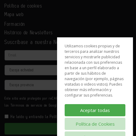
Política de cookies
Mapa web
Formación
Histórico de Newsletters
Suscríbase a nuestra Newsletter
Utilizamos cookies propias y de
terceros para analizar nuestros
Email
servicios y mostrarle publicidad
relacionada con sus preferencias
en base a un perfil elaborado a
Actividad
partir de sus hábitos de
navegación (por ejemplo, páginas
Provincia
visitadas o videos vistos). Puedes
obtener más información y
configurar sus preferencias.
Este sitio está protegido por reCAPTCHA y se aplican la
Política de privacidad
y
los
Términos de servicio
de Google.
Aceptar todas
He leído y entiendo la
Política de Privacidad
Política de Cookies
Enviar