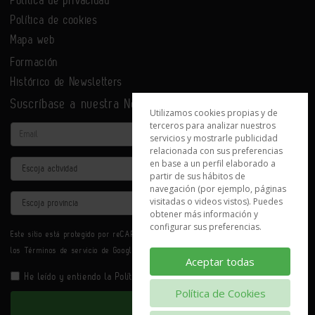
Política de cookies
Mapa web
Formación
Histórico de Newsletters
Suscríbase a nuestra Newsletter
Utilizamos cookies propias y de
terceros para analizar nuestros
Email
servicios y mostrarle publicidad
relacionada con sus preferencias
en base a un perfil elaborado a
Actividad
partir de sus hábitos de
navegación (por ejemplo, páginas
Provincia
visitadas o videos vistos). Puedes
obtener más información y
configurar sus preferencias.
Este sitio está protegido por reCAPTCHA y se aplican la
Política de privacidad
y
los
Términos de servicio
de Google.
Aceptar todas
He leído y entiendo la
Política de Privacidad
Política de Cookies
Enviar