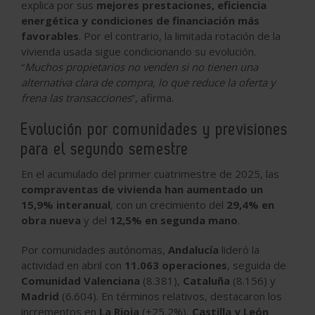
explica por sus
mejores prestaciones, eficiencia
energética y condiciones de financiación más
favorables
. Por el contrario, la limitada rotación de la
vivienda usada sigue condicionando su evolución.
“
Muchos propietarios no venden si no tienen una
alternativa clara de compra, lo que reduce la oferta y
frena las transacciones
”, afirma.
Evolución por comunidades y previsiones
para el segundo semestre
En el acumulado del primer cuatrimestre de 2025, las
compraventas de vivienda han aumentado un
15,9% interanual
, con un crecimiento del
29,4% en
obra nueva
y del
12,5% en segunda mano
.
Por comunidades autónomas,
Andalucía
lideró la
actividad en abril con
11.063 operaciones
, seguida de
Comunidad Valenciana
(8.381),
Cataluña
(8.156) y
Madrid
(6.604). En términos relativos, destacaron los
incrementos en
La Rioja
(+25,2%),
Castilla y León