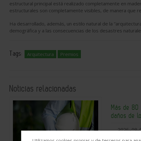
estructural principal está realizado completamente en mader
estructurales son completamente visibles, de manera que real
Ha desarrollado, además, un estilo natural de la “arquitect
demográfica y a las consecuencias de los desastres naturale
Tags:
Arquitectura
Premios
Noticias relacionadas
Más de 80 
daños de l
2026-08-
Utilizamos cookies propias y de terceros para anal