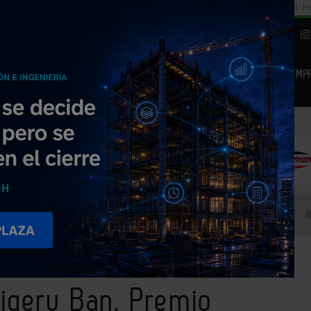
cial
Subida del 8,5% consumo cemento
29% cambiar al alquiler temporal
Hi
|
Piedra Natural
EMP
NOTICIAS
PRODUCTOS
AGENDA
ARTÍCULOS
EMPRESAS PREMIUM
aponés Shigeru Ban, Premio Pritzker 2014
higeru Ban, Premio