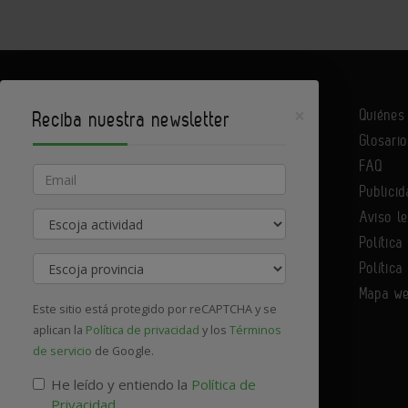
×
Quiéne
Reciba nuestra newsletter
Glosario
Infoconstrucción es un portal de Infoedita
FAQ
Email
Publicid
Aviso l
Actividad
Contacte con nosotros
Política
Provincia
Política
Mapa w
Este sitio está protegido por reCAPTCHA y se
aplican la
Política de privacidad
y los
Términos
de servicio
de Google.
He leído y entiendo la
Política de
Privacidad