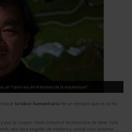
, un "caso raro en el terreno de la arquitectura"
destacar
la labor humanitaria
de un ejemplo que es se ha
re y por la Cooper Union School of Architecture de New York,
urich, una obra singular de madera y cristal cuyo sistema