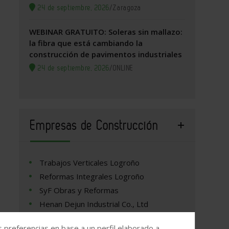
24 de septiembre, 2026
/
Zaragoza
WEBINAR GRATUITO: Soleras sin mallazo:
la fibra que está cambiando la
construcción de pavimentos industriales
24 de septiembre, 2026
/
ONLINE
Empresas de Construcción
Trabajos Verticales Logroño
Reformas Integrales Logroño
SyF Obras y Reformas
Henan Dejun Industrial Co., Ltd
s preferencias en base a un perfil elaborado a