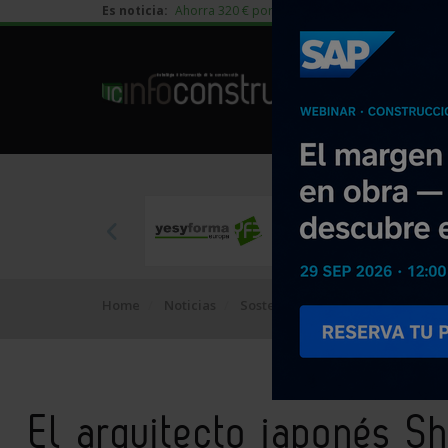
Es noticia:
Ahorra 320 € por vivienda en edificación residen
Home
Noticias
Sostenibilidad
El arquitecto j
El arquitecto japonés S