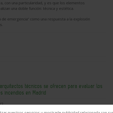
a, con una particularidad, y es que los elementos
izan una doble función: técnica y estética.
ura de emergencia” como una respuesta a la explosión
s.
arquitectos técnicos se ofrecen para evaluar los
os incendios en Madrid
03
izar nuestros servicios y mostrarle publicidad relacionada con su