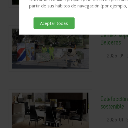
partir de sus hábitos de navegación (por ejemplo,
Aceptar todas
Cemex supe
Baleares
2026-04-
Calefacción
sostenible
2025-01-1