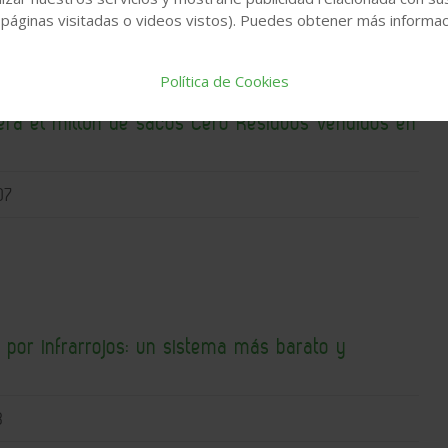
 páginas visitadas o videos vistos). Puedes obtener más informaci
Política de Cookies
ra el millón de sacos Cero Residuos vendidos en
07
 por infrarrojos: un sistema más barato y
3