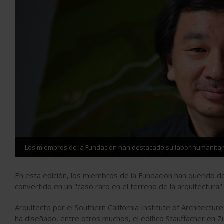
Los miembros de la Fundación han destacado su labor humanitaria
En esta edición, los miembros de la Fundación han querido 
convertido en un "caso raro en el terreno de la arquitectura".
Arquitecto por el Southern California Institute of Architectu
ha diseñado, entre otros muchos, el edifico Stauffacher en Z