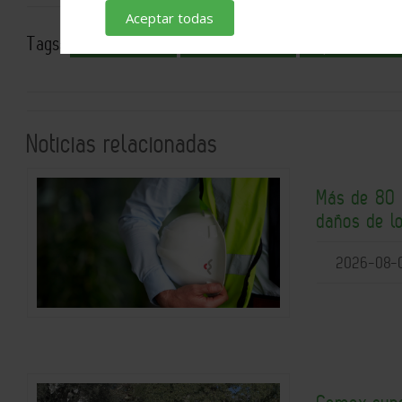
Aceptar todas
Tags:
Ursa Insulation
Sellos de calidad
Impacto ambien
Noticias relacionadas
Más de 80 
daños de l
2026-08-