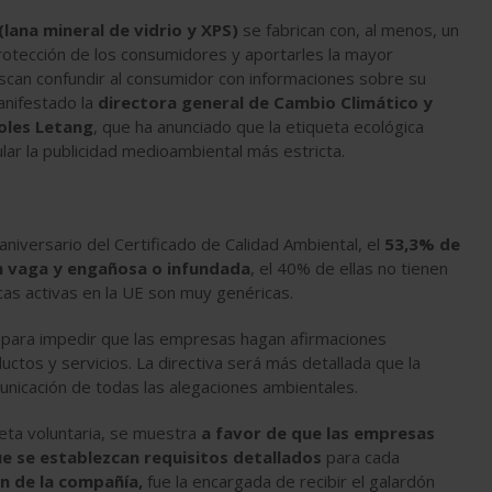
(lana mineral de vidrio y XPS)
se fabrican con, al menos, un
protección de los consumidores y aportarles la mayor
scan confundir al consumidor con informaciones sobre su
anifestado la
directora general de Cambio Climático y
oles Letang
, que ha anunciado que la etiqueta ecológica
lar la publicidad medioambiental más estricta.
 aniversario del Certificado de Calidad Ambiental, el
53,3% de
n vaga y engañosa o infundada
, el 40% de ellas no tienen
cas activas en la UE son muy genéricas.
 para impedir que las empresas hagan afirmaciones
tos y servicios. La directiva será más detallada que la
municación de todas las alegaciones ambientales.
ueta voluntaria, se muestra
a favor de que las empresas
que se establezcan requisitos detallados
para cada
ón de la compañía,
fue la encargada de recibir el galardón