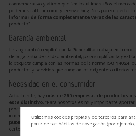
conmemorativo y afirmó que “en los últimos años el mercad
podemos calificar como greenwashing. Nos parece perfecto
informar de forma completamente veraz de las caract
producto”.
Garantía ambiental
Letang también explicó que la Generalitat trabaja en la modif
de la garantía de calidad ambiental, para simplificar la gest
la etiqueta cumpla con las normas de la norma
ISO 14024
, q
productos y servicios que cumplan los exigentes criterios m
Necesidad en el consumidor
Actualmente, hay
más de 260 empresas de productos o s
este distintivo
. “Para nosotros es muy importante aportar
procesos de incorporación de material reciclado y así lo es
inmersos. También
será beneficioso para nuestros clie
Utilizamos cookies propias y de terceros para anal
publicitario sobre la supuesta sostenibilidad de materi
partir de sus hábitos de navegación (por ejemplo,
certeros y fiables que acrediten el comportamiento ambienta