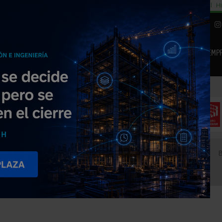
cial
Subida del 8,5% consumo cemento
29% cambiar al alquiler temporal
Hi
|
Piedra Natural
EMP
NOTICIAS
PRODUCTOS
AGENDA
ARTÍCULOS
EMPRESAS PREMIUM
ra el blanqueo ecológico mediante el Certificado de Calidad