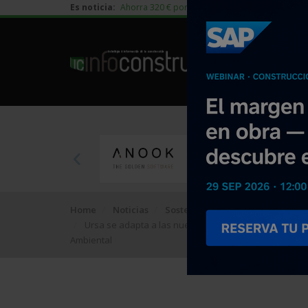
Es noticia:
Ahorra 320 € por vivienda en edificación residen
Home
Noticias
Sostenibilidad
Ursa se adapta a las nuevas directivas europeas cont
Ambiental