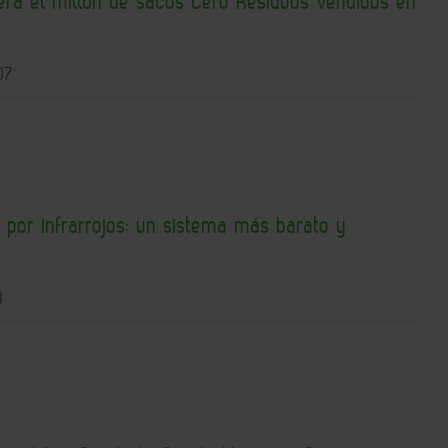
ra el millón de sacos Cero Residuos vendidos en
07
 por infrarrojos: un sistema más barato y
3