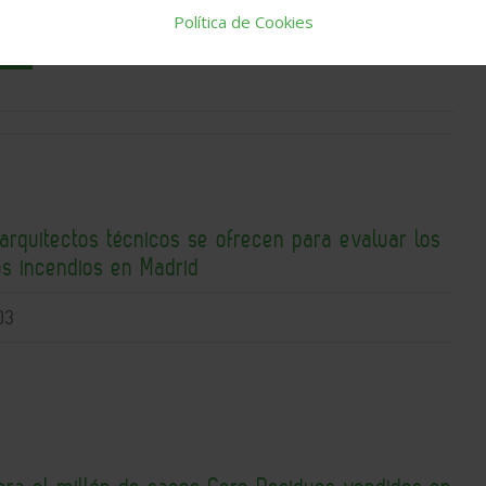
Política de Cookies
tal
arquitectos técnicos se ofrecen para evaluar los
os incendios en Madrid
03