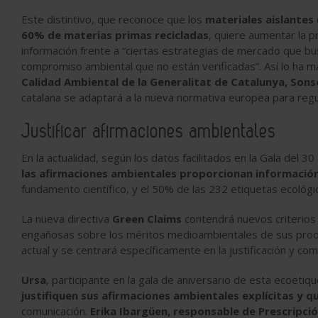
Este distintivo, que reconoce que los
materiales aislantes 
60% de materias primas recicladas
, quiere aumentar la 
información frente a “ciertas estrategias de mercado que bu
compromiso ambiental que no están verificadas”. Así lo ha m
Calidad Ambiental de la Generalitat de Catalunya,
Sons
catalana se adaptará a la nueva normativa europea para regu
Justificar afirmaciones ambientales
En la actualidad, según los datos facilitados en la Gala del 30
las afirmaciones ambientales proporcionan informació
fundamento científico, y el 50% de las 232 etiquetas ecológi
La nueva directiva
Green Claims
contendrá nuevos criterios
engañosas sobre los méritos medioambientales de sus produc
actual y se centrará específicamente en la justificación y co
Ursa
, participante en la gala de aniversario de esta ecoetiq
justifiquen sus afirmaciones ambientales explícitas y 
comunicación.
Erika Ibargüen
, responsable de Prescripci