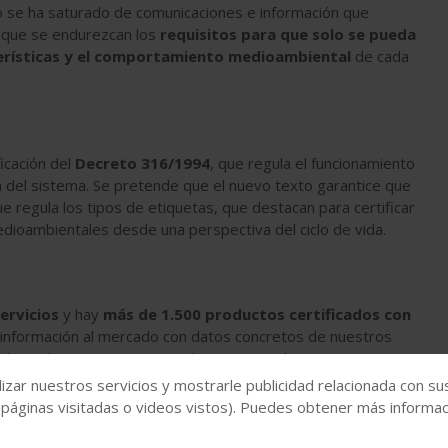
o se ha saturado de comunicaciones e información que
 que se endurezcan los
requisitos para que solo se pueda
erísticas y el comportamiento medioambiental
de cada
icación del
Decreto 316/1994
, que regula el funcionamiento
ión del sistema. Se pretende que el nuevo texto garantice que
ue regula los tipos de etiquetas, que destacan para certificar
edioambientales desde una perspectiva del ciclo de vida.
ervicios
y hay
más de 1.500 productos certificados con
 información al mercado con datos concretos de nuestros
tablece el reposicionamiento de marca en el que estamos
ntes, que están sometidos a un auténtico bombardeo
izar nuestros servicios y mostrarle publicidad relacionada con su
ales y soluciones.
Para ellos es vital contar con datos
 páginas visitadas o videos vistos). Puedes obtener más informaci
l de las empresas”, concluye Ibargüen.