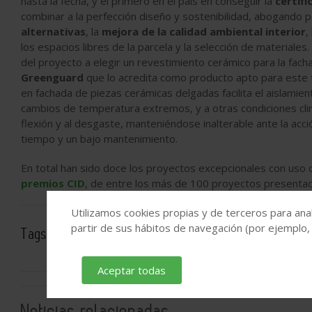
hasta la fecha, y el primero en el país en conseguir la
certifi
combinar a la perfección diseño y sostenibilidad, abogando p
alternativas
, la
mejora de la calidad ambiental interior
,
los espacios libres de la parcela y la selección de materiales
del proyecto a elegir un revestimiento cerámico para la fach
Greenguard
que lo acredita como producto apto para este 
en fachada de piezas cerámicas delgadas facilita el aislamien
cambios de temperatura extremos, y a otras condiciones climá
flexión y al desgaste, manteniéndose inalterable ante la acció
tiempo y un bajo mantenimiento.
En total han sido doce los proyectos excepcionales con uso d
premios CID
, de entre los más de 100 proyectos presenta
Utilizamos cookies propias y de terceros para anal
partir de sus hábitos de navegación (por ejemplo,
Tags:
Ascer
Cerámica española
Aceptar todas
Noticias relacionadas