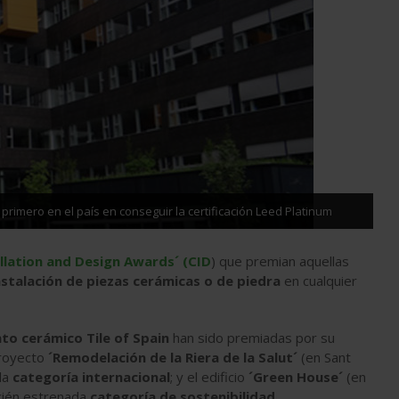
primero en el país en conseguir la certificación Leed Platinum
llation and Design Awards´ (CID
) que premian aquellas
nstalación de piezas cerámicas o de piedra
en cualquier
to cerámico Tile of Spain
han sido premiadas por su
proyecto
´Remodelación de la Riera de la Salut´
(en Sant
 la
categoría internacional
; y el edificio
´Green House´
(en
ecién estrenada
categoría de sostenibilidad
.