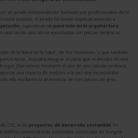
por un jurado independiente formado por profesionales de la
En esta ocasión, el jurado ha tenido especial atención a
ejecución
, supusieran u
n paso más en la arquitectura
el caso de las dos obras ejecutadas con piezas cerámicas
ción de la Riera de la Salut´, de Pol Femenías– y que también
aniza Ascer, buscaba integrar el vacío que el derribo de una
lobregat (Barcelona) mediante el uso de una celosía cerámica
 aportar una riqueza de matices a la vez que incorporaba
odo ello mediante la alternancia de tres piezas de gres
de CID, la de
proyectos de desarrollo sostenible
. En
el edificio comercial más sostenible construido en Hungría