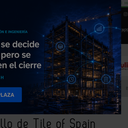
cial
Subida del 8,5% consumo cemento
29% cambiar al alquiler temporal
Hi
|
Piedra Natural
EMP
NOTICIAS
PRODUCTOS
AGENDA
ARTÍCULOS
EMPRESAS PREMIUM
on el sello de Tile of Spain galardonados con los CID Awards
llo de Tile of Spain