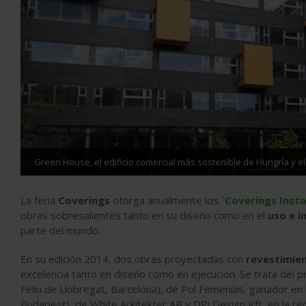
Green House, el edificio comercial más sostenible de Hungría y el 
La feria
Coverings
otorga anualmente los
´Coverings Insta
obras sobresalientes tanto en su diseño como en el
uso e i
parte del mundo.
En su edición 2014, dos obras proyectadas con
revestimien
excelencia tanto en diseño como en ejecución. Se trata del 
Feliu de Llobregat, Barcelona), de Pol Femenías, ganador en
Budapest), de White Arkitekter AB y DPi Design Kft, en la r