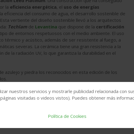
cación Leed Platinum
. Una construcción que ha conseguido
or la
eficiencia energética
, el
uso de energías
 la eficiencia del consumo de agua, el desarrollo sostenible de
. Esta vertiente del diseño sostenible llevó a los arquitectos
ada:
Techlam
de
Levantina
que dispone de la
certificación
tipo de entornos respetuosos con el medio ambiente. El uso
to térmico y acústico, además de ser resistente al fuego, a
ticas severas. La cerámica tiene una gran resistencia a la
n de la radiación UV, lo que garantiza la durabilidad en el
e azulejo y piedra los reconocidos en esta edición de los
dos.
izar nuestros servicios y mostrarle publicidad relacionada con su
 páginas visitadas o videos vistos). Puedes obtener más informaci
Política de Cookies