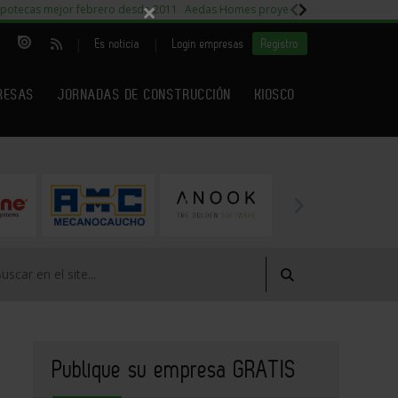
×
potecas mejor febrero desde 2011
Aedas Homes proyecto Fiora
Capitales m
|
|
Es noticia
Login empresas
Registro
RESAS
JORNADAS DE CONSTRUCCIÓN
KIOSCO
Publique su empresa GRATIS