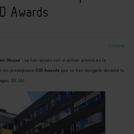
ID Awards
< Volver
een House´
, se han alzado con el primer premio
en la
n los prestigiosos
CID Awards
que se han otorgado durante la
egas, EE UU.