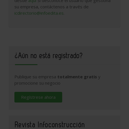
desde
aquí
Si desconoce el usuario que gestiona
su empresa, contáctenos a través de
icdirectorio@infoedita.es
.
¿Aún no está registrado?
Publique su empresa
totalmente gratis
y
promocione su negocio
Regístrese ahora
Revista Infoconstrucción