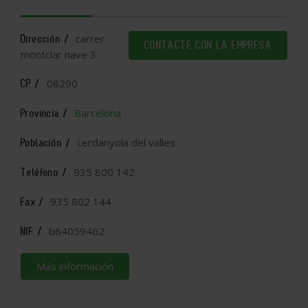
carrer
Dirección /
CONTACTE CON LA EMPRESA
montclar nave 3
08290
CP /
Barcelona
Provincia /
cerdanyola del valles
Población /
935 800 142
Teléfono /
935 802 144
Fax /
b64059462
NIF /
Más información