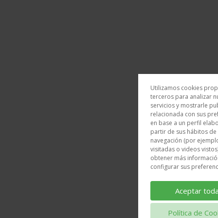
Utilizamos cookies prop
terceros para analizar n
servicios y mostrarle pu
relacionada con sus pre
en base a un perfil elab
partir de sus hábitos de
navegación (por ejempl
visitadas o videos vistos
obtener más informació
configurar sus preferenc
Aceptar tod
Política de Coo