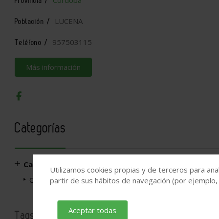
Córdoba
Provincia /
LUCENA
Población /
957503115
Teléfono /
Más información
Categorías
Carpintería y Vidriería
Utilizamos cookies propias y de terceros para anal
Carpintería de madera: tableros, puertas, ventanas…
partir de sus hábitos de navegación (por ejemplo,
Aceptar todas
Tags