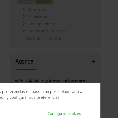
Contacto
Publicidad
Suscripciones
Calendario Editorial
Ver todas las revistas
Agenda
WEBINAR 2026: ¿Grietas en los muros?
17 de septiembre, 2026
/
ONLINE
s preferencias en base a un perfil elaborado a
ón y configurar sus preferencias.
Valladolid, 2026. Jornada Arquitectura y
Construcción
Configurar cookies
22 de septiembre, 2026
/
Valladolid