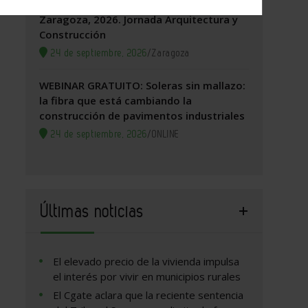
Zaragoza, 2026. Jornada Arquitectura y
Construcción
24 de septiembre, 2026
/
Zaragoza
WEBINAR GRATUITO: Soleras sin mallazo:
la fibra que está cambiando la
construcción de pavimentos industriales
24 de septiembre, 2026
/
ONLINE
Últimas noticias
El elevado precio de la vivienda impulsa
el interés por vivir en municipios rurales
El Cgate aclara que la reciente sentencia