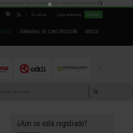
×
potecas mejor febrero desde 2011
Aedas Homes proyecto Fiora
Capitales m
|
|
Es noticia
Login empresas
Registro
RESAS
JORNADAS DE CONSTRUCCIÓN
KIOSCO
¿Aún no está registrado?