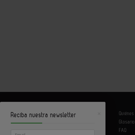
×
Quiéne
Reciba nuestra newsletter
Glosario
Infoconstrucción es un portal de Infoedita
FAQ
Email