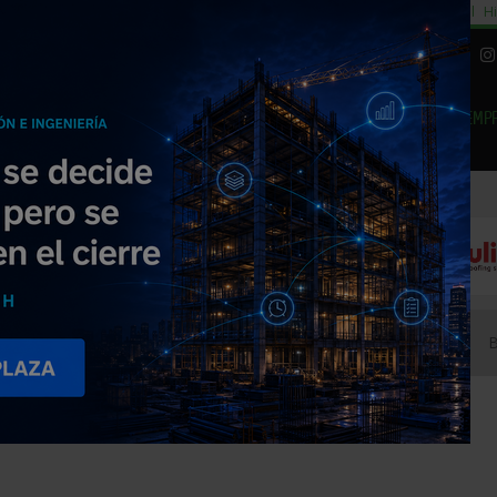
cial
Subida del 8,5% consumo cemento
29% cambiar al alquiler temporal
Hi
|
Piedra Natural
EMP
NOTICIAS
PRODUCTOS
AGENDA
ARTÍCULOS
EMPRESAS PREMIUM