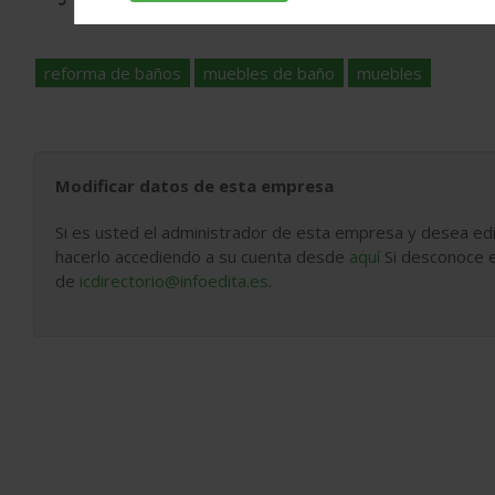
reforma de baños
muebles de baño
muebles
Modificar datos de esta empresa
Si es usted el administrador de esta empresa y desea edi
hacerlo accediendo a su cuenta desde
aquí
Si desconoce e
de
icdirectorio@infoedita.es
.