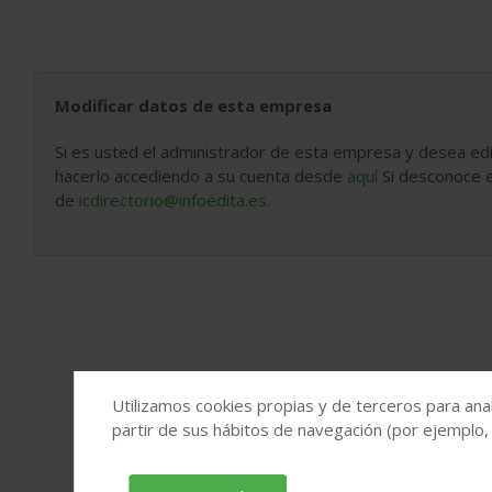
Modificar datos de esta empresa
Si es usted el administrador de esta empresa y desea edi
hacerlo accediendo a su cuenta desde
aquí
Si desconoce e
de
icdirectorio@infoedita.es
.
Utilizamos cookies propias y de terceros para anal
partir de sus hábitos de navegación (por ejemplo,