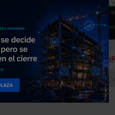
cial
Subida del 8,5% consumo cemento
29% cambiar al alquiler temporal
Hi
|
Piedra Natural
EMP
NOTICIAS
PRODUCTOS
AGENDA
ARTÍCULOS
EMPRESAS PREMIUM