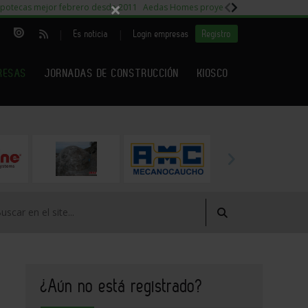
×
potecas mejor febrero desde 2011
Aedas Homes proyecto Fiora
Capitales m
|
|
Es noticia
Login empresas
Registro
RESAS
JORNADAS DE CONSTRUCCIÓN
KIOSCO
¿Aún no está registrado?