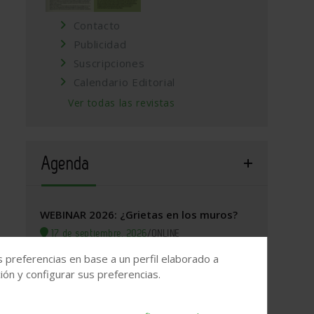
Contacto
Publicidad
Suscripciones
Calendario Editorial
Ver todas las revistas
Agenda
WEBINAR 2026: ¿Grietas en los muros?
17 de septiembre, 2026
/
ONLINE
s preferencias en base a un perfil elaborado a
Valladolid, 2026. Jornada Arquitectura y
ón y configurar sus preferencias.
Construcción
22 de septiembre, 2026
/
Valladolid