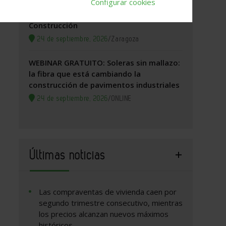
Configurar cookies
Zaragoza, 2026. Jornada Arquitectura y
Construcción
24 de septiembre, 2026
/
Zaragoza
WEBINAR GRATUITO: Soleras sin mallazo:
la fibra que está cambiando la
construcción de pavimentos industriales
24 de septiembre, 2026
/
ONLINE
Últimas noticias
Las compraventas de vivienda caen por
segundo trimestre consecutivo, mientras
los precios alcanzan nuevos máximos
históricos