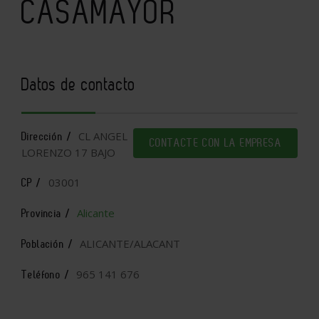
CASAMAYOR
Datos de contacto
CL ANGEL
Dirección /
CONTACTE CON LA EMPRESA
LORENZO 17 BAJO
03001
CP /
Alicante
Provincia /
ALICANTE/ALACANT
Población /
965 141 676
Teléfono /