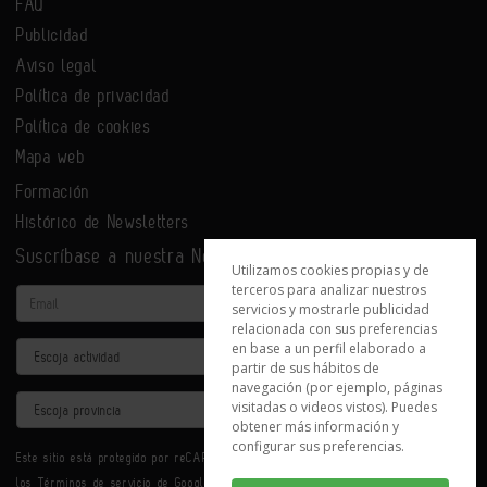
FAQ
Publicidad
Aviso legal
Política de privacidad
Política de cookies
Mapa web
Formación
Histórico de Newsletters
Suscríbase a nuestra Newsletter
Utilizamos cookies propias y de
terceros para analizar nuestros
Email
servicios y mostrarle publicidad
relacionada con sus preferencias
en base a un perfil elaborado a
Actividad
partir de sus hábitos de
navegación (por ejemplo, páginas
Provincia
visitadas o videos vistos). Puedes
obtener más información y
configurar sus preferencias.
Este sitio está protegido por reCAPTCHA y se aplican la
Política de privacidad
y
los
Términos de servicio
de Google.