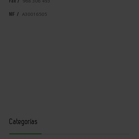
968 306 493
Fax /
A30016505
NIF /
Categorías