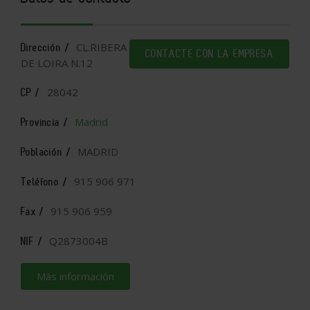
CL.RIBERA
Dirección /
CONTACTE CON LA EMPRESA
DE LOIRA N.12
28042
CP /
Madrid
Provincia /
MADRID
Población /
915 906 971
Teléfono /
915 906 959
Fax /
Q2873004B
NIF /
Más información