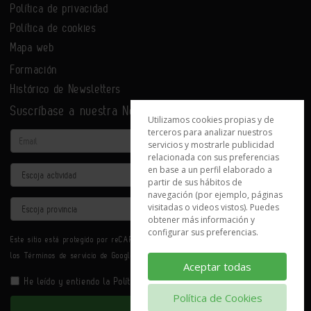
Política de privacidad
Política de cookies
Mapa web
Formación
Histórico de Newsletters
Suscríbase a nuestra Newsletter
Utilizamos cookies propias y de
terceros para analizar nuestros
Email
servicios y mostrarle publicidad
relacionada con sus preferencias
en base a un perfil elaborado a
Actividad
partir de sus hábitos de
navegación (por ejemplo, páginas
Provincia
visitadas o videos vistos). Puedes
obtener más información y
configurar sus preferencias.
Este sitio está protegido por reCAPTCHA y se aplican la
Política de privacidad
y
los
Términos de servicio
de Google.
Aceptar todas
He leído y entiendo la
Política de Privacidad
Política de Cookies
Enviar