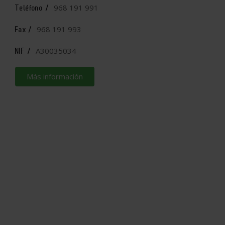
968 191 991
Teléfono /
968 191 993
Fax /
A30035034
NIF /
Más información