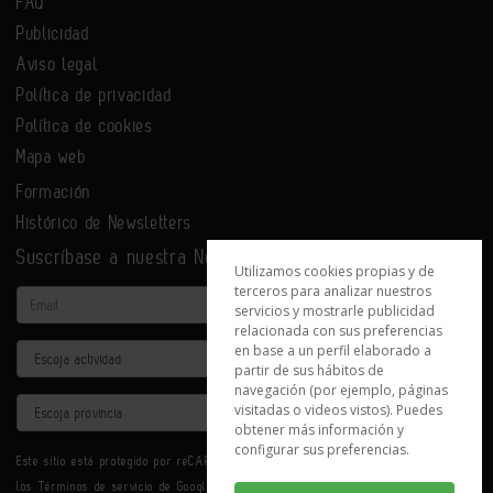
FAQ
Publicidad
Aviso legal
Política de privacidad
Política de cookies
Mapa web
Formación
Histórico de Newsletters
Suscríbase a nuestra Newsletter
Utilizamos cookies propias y de
terceros para analizar nuestros
Email
servicios y mostrarle publicidad
relacionada con sus preferencias
en base a un perfil elaborado a
Actividad
partir de sus hábitos de
navegación (por ejemplo, páginas
Provincia
visitadas o videos vistos). Puedes
obtener más información y
configurar sus preferencias.
Este sitio está protegido por reCAPTCHA y se aplican la
Política de privacidad
y
los
Términos de servicio
de Google.