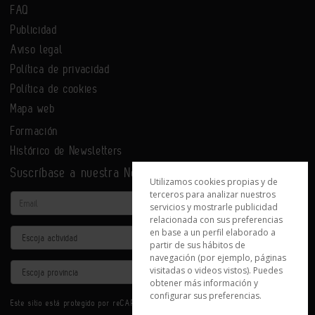
FAQ
Publicidad
Aviso legal
Política de privacidad
Política de cookies
Mapa web
Formación
Histórico de Newsletters
Suscríbase a nuestra Newsletter
Utilizamos cookies propias y de
terceros para analizar nuestros
Email
servicios y mostrarle publicidad
relacionada con sus preferencias
en base a un perfil elaborado a
Actividad
partir de sus hábitos de
navegación (por ejemplo, páginas
Provincia
visitadas o videos vistos). Puedes
obtener más información y
configurar sus preferencias.
Este sitio está protegido por reCAPTCHA y se aplican la
Política de privacidad
y