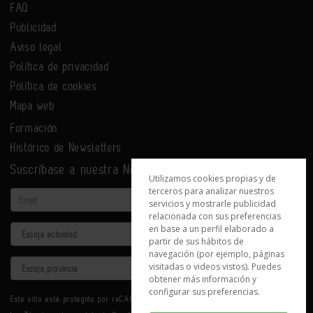
FAQ
Publicidad
Aviso legal
Política de privacidad
Política de cookies
Mapa web
Formación
Histórico de Newsletters
Suscríbase a nuestra Newsletter
Utilizamos cookies propias y de
terceros para analizar nuestros
Email
servicios y mostrarle publicidad
relacionada con sus preferencias
en base a un perfil elaborado a
Actividad
partir de sus hábitos de
navegación (por ejemplo, páginas
Provincia
visitadas o videos vistos). Puedes
obtener más información y
configurar sus preferencias.
Este sitio está protegido por reCAPTCHA y se aplican la
Política de privacidad
y