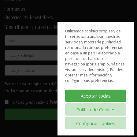
Formación
Histórico de Newsletters
Suscríbase a nuestra Newsletter
Utilizamos cookies propias y de
terceros para analizar nuestros
Email
servicios y mostrarle publicidad
relacionada con sus preferencias
en base a un perfil elaborado a
Actividad
partir de sus hábitos de
navegación (por ejemplo, páginas
Provincia
visitadas o videos vistos). Puedes
obtener más información y
configurar sus preferencias.
Este sitio está protegido por reCAPTCHA y se aplican la
Política de privacidad
y
los
Términos de servicio
de Google.
Aceptar todas
He leído y entiendo la
Política de Privacidad
Política de Cookies
Enviar
Configurar cookies