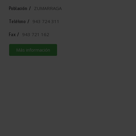
ZUMARRAGA
Población /
943 724 311
Teléfono /
943 721 162
Fax /
Más información