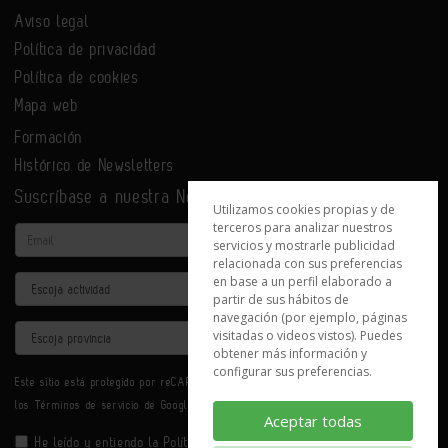
Aviso legal
Política de privacidad
Política de cookies
Mapa web
Formación
Histórico de Newsletters
Suscríbase a nuestra Newsletter
Utilizamos cookies propias y de
terceros para analizar nuestros
Email
servicios y mostrarle publicidad
relacionada con sus preferencias
en base a un perfil elaborado a
Actividad
partir de sus hábitos de
navegación (por ejemplo, páginas
Provincia
visitadas o videos vistos). Puedes
obtener más información y
configurar sus preferencias.
Este sitio está protegido por reCAPTCHA y se aplican la
Política de privacidad
y
los
Términos de servicio
de Google.
Aceptar todas
He leído y entiendo la
Política de Privacidad