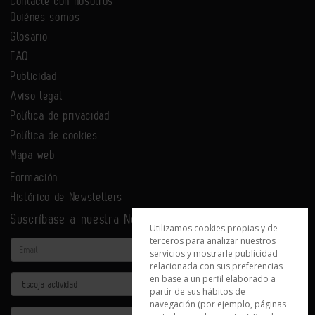
Contacte con nosotros
Quiénes somos
Glosario
FAQ
Publicidad
Aviso legal
Política de privacidad
Política de cookies
Mapa web
Formación
Histórico de Newsletters
Suscríbase a nuestra Newsletter
Utilizamos cookies propias y de
terceros para analizar nuestros
Email
servicios y mostrarle publicidad
relacionada con sus preferencias
en base a un perfil elaborado a
Actividad
partir de sus hábitos de
navegación (por ejemplo, páginas
Provincia