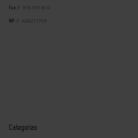
916 597 810
Fax /
A28217735
NIF /
Categorías