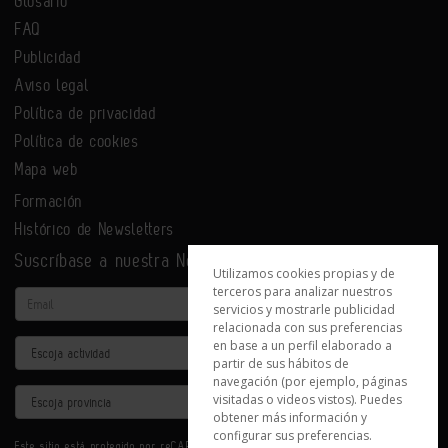
Glosario
FAQ
Publicidad
Aviso legal
Política de privacidad
Política de cookies
Mapa web
Formación
Histórico de Newsletters
Suscríbase a nuestra Newsletter
Utilizamos cookies propias y de
terceros para analizar nuestros
Email
servicios y mostrarle publicidad
relacionada con sus preferencias
en base a un perfil elaborado a
Actividad
partir de sus hábitos de
navegación (por ejemplo, páginas
Provincia
visitadas o videos vistos). Puedes
obtener más información y
configurar sus preferencias.
Este sitio está protegido por reCAPTCHA y se aplican la
Política de privacidad
y