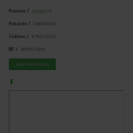
Zaragoza
Provincia /
ZARAGOZA
Población /
876212223
Teléfono /
B99527830
NIF /
Más información