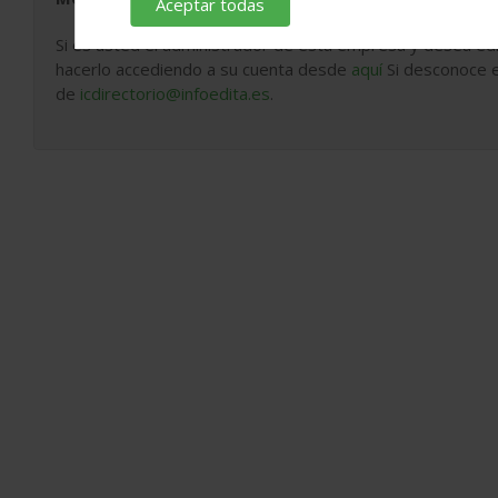
Aceptar todas
Si es usted el administrador de esta empresa y desea edi
hacerlo accediendo a su cuenta desde
aquí
Si desconoce e
de
icdirectorio@infoedita.es
.