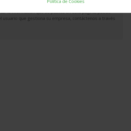
Política de Cookies
tar la información que se publica en esta página, puede
l usuario que gestiona su empresa, contáctenos a través