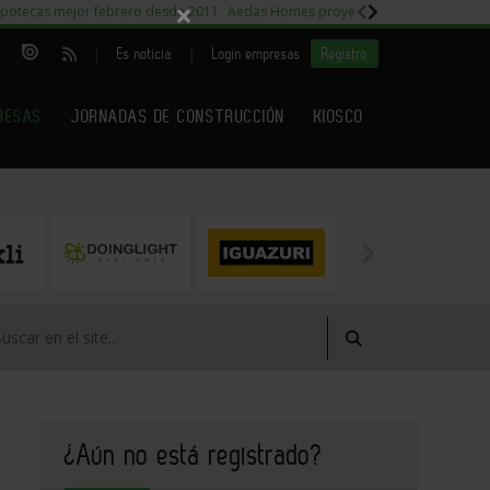
×
potecas mejor febrero desde 2011
Aedas Homes proyecto Fiora
Capitales m
|
|
Es noticia
Login empresas
Registro
RESAS
JORNADAS DE CONSTRUCCIÓN
KIOSCO
¿Aún no está registrado?