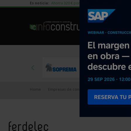
Es noticia:
Ahorra 320 € por vivienda en edificación residen
Home
Empresas de construcción
ferdelec
ferdelec