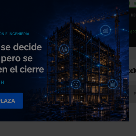
cial
Subida del 8,5% consumo cemento
29% cambiar al alquiler temporal
Hi
|
Piedra Natural
EMP
NOTICIAS
PRODUCTOS
AGENDA
ARTÍCULOS
EMPRESAS PREMIUM