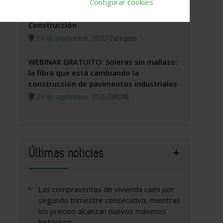
Configurar cookies
Zaragoza, 2026. Jornada Arquitectura y
Construcción
24 de septiembre, 2026
/
Zaragoza
WEBINAR GRATUITO: Soleras sin mallazo:
la fibra que está cambiando la
construcción de pavimentos industriales
24 de septiembre, 2026
/
ONLINE
Últimas noticias
Las compraventas de vivienda caen por
segundo trimestre consecutivo, mientras
los precios alcanzan nuevos máximos
históricos