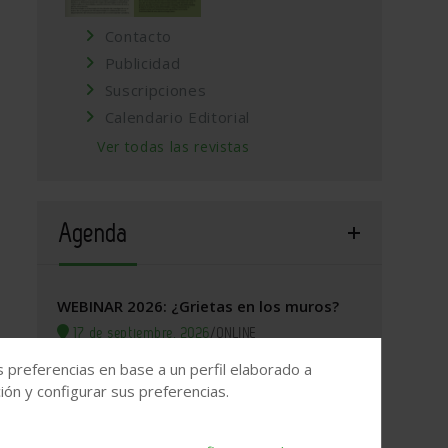
Contacto
Publicidad
Suscripciones
Calendario Editorial
Ver todas las revistas
Agenda
WEBINAR 2026: ¿Grietas en los muros?
17 de septiembre, 2026
/
ONLINE
s preferencias en base a un perfil elaborado a
Valladolid, 2026. Jornada Arquitectura y
ón y configurar sus preferencias.
Construcción
22 de septiembre, 2026
/
Valladolid