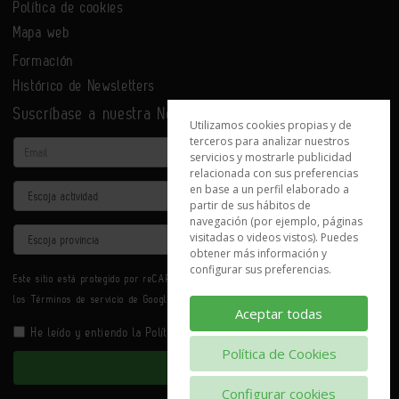
Política de cookies
Mapa web
Formación
Histórico de Newsletters
Suscríbase a nuestra Newsletter
Utilizamos cookies propias y de
terceros para analizar nuestros
Email
servicios y mostrarle publicidad
relacionada con sus preferencias
en base a un perfil elaborado a
Actividad
partir de sus hábitos de
navegación (por ejemplo, páginas
Provincia
visitadas o videos vistos). Puedes
obtener más información y
configurar sus preferencias.
Este sitio está protegido por reCAPTCHA y se aplican la
Política de privacidad
y
los
Términos de servicio
de Google.
Aceptar todas
He leído y entiendo la
Política de Privacidad
Política de Cookies
Enviar
Configurar cookies