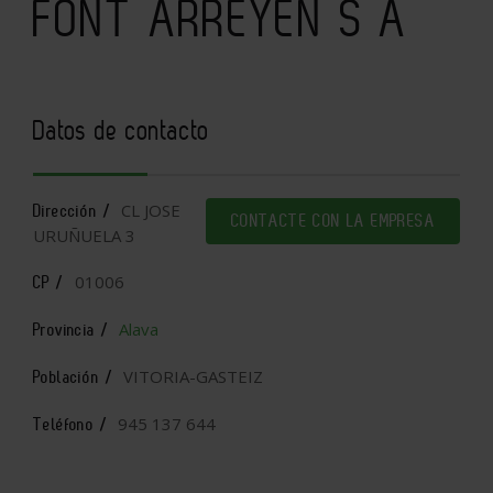
FONT ARREYEN S A
Datos de contacto
CL JOSE
Dirección /
CONTACTE CON LA EMPRESA
URUÑUELA 3
01006
CP /
Alava
Provincia /
VITORIA-GASTEIZ
Población /
945 137 644
Teléfono /