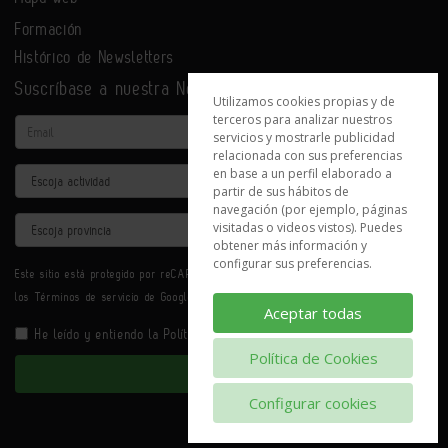
Formación
Histórico de Newsletters
Suscríbase a nuestra Newsletter
Utilizamos cookies propias y de
terceros para analizar nuestros
Email
servicios y mostrarle publicidad
relacionada con sus preferencias
en base a un perfil elaborado a
Actividad
partir de sus hábitos de
navegación (por ejemplo, páginas
Provincia
visitadas o videos vistos). Puedes
obtener más información y
configurar sus preferencias.
Este sitio está protegido por reCAPTCHA y se aplican la
Política de privacidad
y
los
Términos de servicio
de Google.
Aceptar todas
He leído y entiendo la
Política de Privacidad
Política de Cookies
Enviar
Configurar cookies