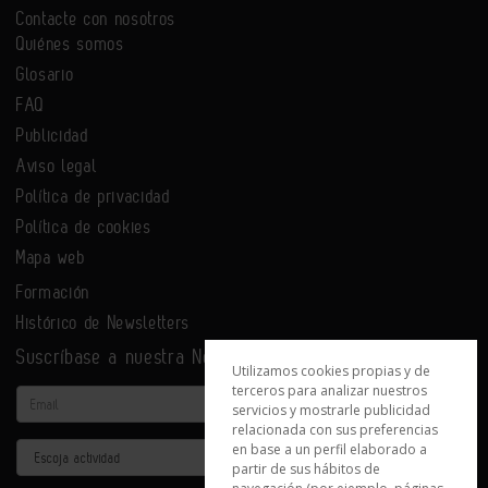
Contacte con nosotros
Quiénes somos
Glosario
FAQ
Publicidad
Aviso legal
Política de privacidad
Política de cookies
Mapa web
Formación
Histórico de Newsletters
Suscríbase a nuestra Newsletter
Utilizamos cookies propias y de
terceros para analizar nuestros
Email
servicios y mostrarle publicidad
relacionada con sus preferencias
en base a un perfil elaborado a
Actividad
partir de sus hábitos de