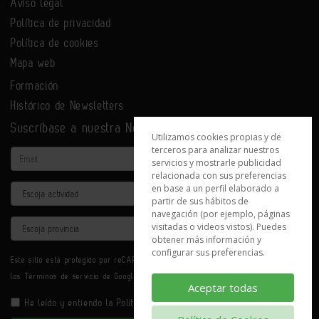
Aviso legal
Política de privacidad
Política de cookies
Mapa web
Formación
Histórico de Newsletters
Suscríbase a nuestra Newsletter
Utilizamos cookies propias y de
terceros para analizar nuestros
Email
servicios y mostrarle publicidad
relacionada con sus preferencias
en base a un perfil elaborado a
Actividad
partir de sus hábitos de
navegación (por ejemplo, páginas
Provincia
visitadas o videos vistos). Puedes
obtener más información y
configurar sus preferencias.
Este sitio está protegido por reCAPTCHA y se aplican la
Política de privacidad
y
los
Términos de servicio
de Google.
Aceptar todas
He leído y entiendo la
Política de Privacidad