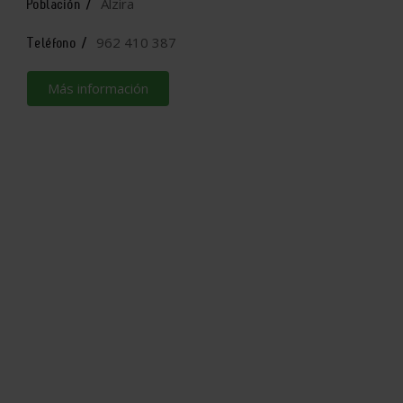
Alzira
Población /
962 410 387
Teléfono /
Más información