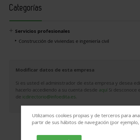
Categorías
Servicios profesionales
Construcción de viviendas e ingeniería civil
Modificar datos de esta empresa
Si es usted el administrador de esta empresa y desea edi
hacerlo accediendo a su cuenta desde
aquí
Si desconoce e
de
icdirectorio@infoedita.es
.
Utilizamos cookies propias y de terceros para anal
partir de sus hábitos de navegación (por ejemplo,