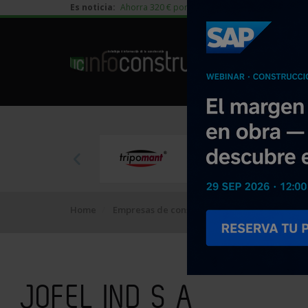
Es noticia:
Ahorra 320 € por vivienda en edificación residen
Home
Empresas de construcción
JOFEL IND S A
JOFEL IND S A