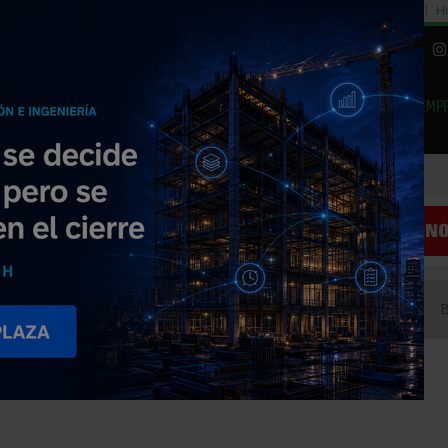
cial
Subida del 8,5% consumo cemento
29% cambiar al alquiler temporal
Hi
|
Piedra Natural
EMP
NOTICIAS
PRODUCTOS
AGENDA
ARTÍCULOS
EMPRESAS PREMIUM