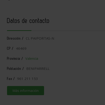
Datos de contacto
CL PAIPORTAS-N
Dirección /
46469
CP /
Valencia
Provincia /
BENIPARRELL
Población /
961 211 153
Fax /
Más información