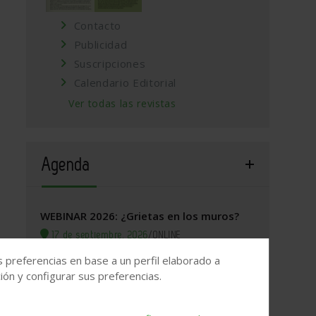
Contacto
Publicidad
Suscripciones
Calendario Editorial
Ver todas las revistas
Agenda
WEBINAR 2026: ¿Grietas en los muros?
17 de septiembre, 2026
/
ONLINE
s preferencias en base a un perfil elaborado a
Valladolid, 2026. Jornada Arquitectura y
ón y configurar sus preferencias.
Construcción
22 de septiembre, 2026
/
Valladolid