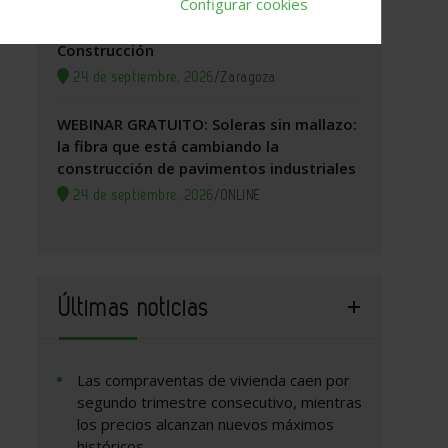
Configurar cookies
Zaragoza, 2026. Jornada Arquitectura y
Construcción
24 de septiembre, 2026
/
Zaragoza
WEBINAR GRATUITO: Soleras sin mallazo:
la fibra que está cambiando la
construcción de pavimentos industriales
24 de septiembre, 2026
/
ONLINE
Últimas noticias
Las compraventas de vivienda caen por
segundo trimestre consecutivo, mientras
los precios alcanzan nuevos máximos
históricos