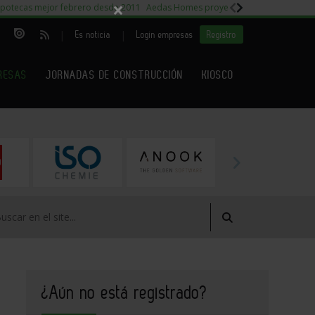
×
potecas mejor febrero desde 2011
Aedas Homes proyecto Fiora
Capitales m
|
|
Es noticia
Login empresas
Registro
RESAS
JORNADAS DE CONSTRUCCIÓN
KIOSCO
¿Aún no está registrado?