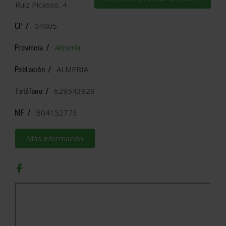
Ruiz Picasso, 4
04005
CP /
Almería
Provincia /
ALMERIA
Población /
629543929
Teléfono /
B04152773
NIF /
Más información