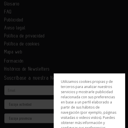
Glosario
FAQ
Publicidad
Aviso legal
Política de privacidad
Política de cookies
Mapa web
Formación
Histórico de Newsletters
Suscríbase a nuestra Newsletter
Utilizamos cookies propias y de
terceros para analizar nuestros
Email
servicios y mostrarle publicidad
relacionada con sus preferencias
en base a un perfil elaborado a
Actividad
partir de sus hábitos de
navegación (por ejemplo, páginas
Provincia
visitadas o videos vistos). Puedes
obtener más información y
configurar sus preferencias.