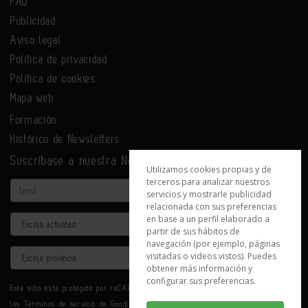
FAQ
Publicidad
Aviso legal
Política de privacidad
Política de cookies
Mapa web
Formación
Histórico de Newsletters
Suscríbase a nuestra Newsletter
Utilizamos cookies propias y de
terceros para analizar nuestros
Email
servicios y mostrarle publicidad
relacionada con sus preferencias
en base a un perfil elaborado a
Actividad
partir de sus hábitos de
navegación (por ejemplo, páginas
Provincia
visitadas o videos vistos). Puedes
obtener más información y
configurar sus preferencias.
Este sitio está protegido por reCAPTCHA y se aplican la
Política de privacidad
y
los
Términos de servicio
de Google.