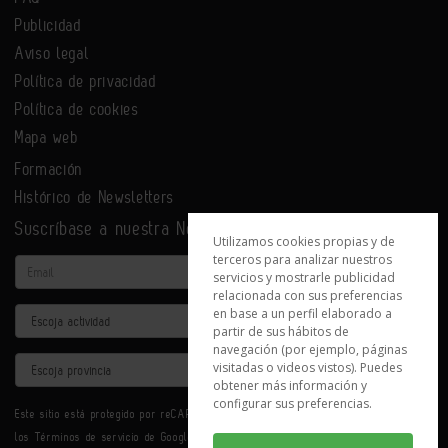
Publicidad
Aviso legal
Política de privacidad
Política de cookies
Mapa web
Formación
Histórico de Newsletters
Suscríbase a nuestra Newsletter
Utilizamos cookies propias y de
terceros para analizar nuestros
Email
servicios y mostrarle publicidad
relacionada con sus preferencias
en base a un perfil elaborado a
Actividad
partir de sus hábitos de
navegación (por ejemplo, páginas
Provincia
visitadas o videos vistos). Puedes
obtener más información y
configurar sus preferencias.
Este sitio está protegido por reCAPTCHA y se aplican la
Política de privacidad
y
los
Términos de servicio
de Google.