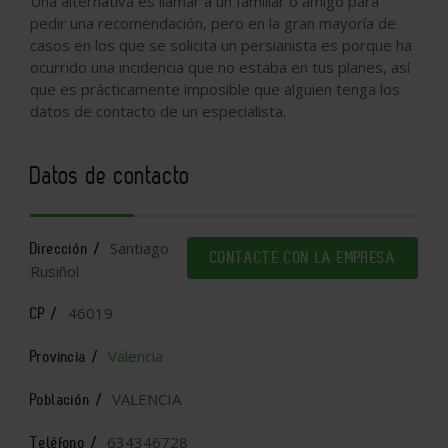
Una alternativa es llamar a un familiar o amigo para
pedir una recomendación, pero en la gran mayoría de
casos en los que se solicita un persianista es porque ha
ocurrido una incidencia que no estaba en tus planes, así
que es prácticamente imposible que alguien tenga los
datos de contacto de un especialista.
Datos de contacto
Santiago
Dirección /
CONTACTE CON LA EMPRESA
Rusiñol
46019
CP /
Valencia
Provincia /
VALENCIA
Población /
634346728
Teléfono /