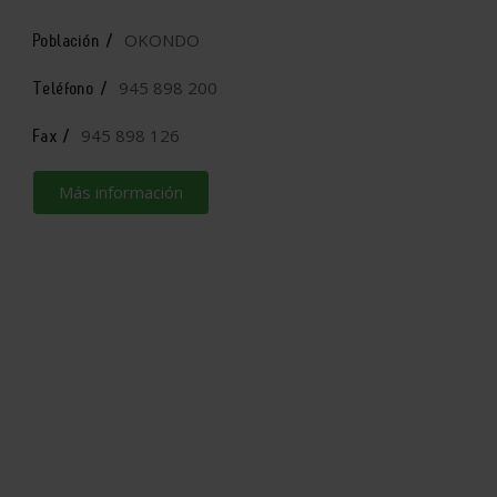
OKONDO
Población /
945 898 200
Teléfono /
945 898 126
Fax /
Más información