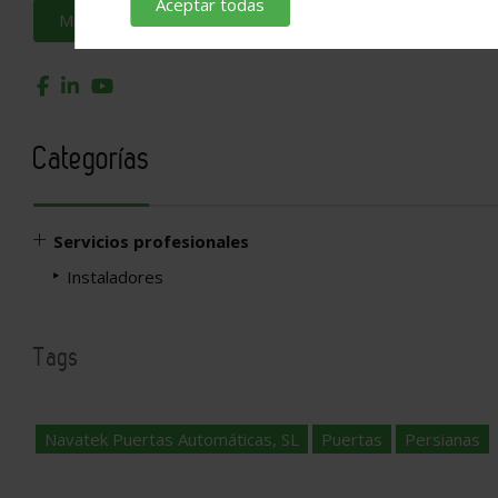
Aceptar todas
Más información
Categorías
Servicios profesionales
Instaladores
Tags
Navatek Puertas Automáticas, SL
Puertas
Persianas