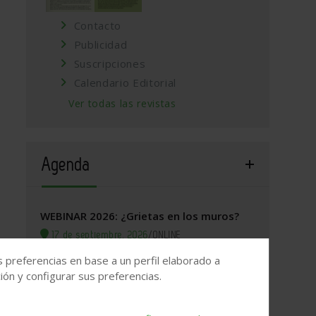
Contacto
Publicidad
Suscripciones
Calendario Editorial
Ver todas las revistas
Agenda
WEBINAR 2026: ¿Grietas en los muros?
17 de septiembre, 2026
/
ONLINE
s preferencias en base a un perfil elaborado a
Valladolid, 2026. Jornada Arquitectura y
ón y configurar sus preferencias.
Construcción
22 de septiembre, 2026
/
Valladolid