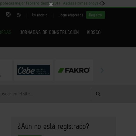
×
potecas mejor febrero desde 2011
Aedas Homes proyecto Fiora
Capitales m
|
|
Es noticia
Login empresas
Registro
RESAS
JORNADAS DE CONSTRUCCIÓN
KIOSCO
¿Aún no está registrado?