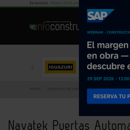
Es noticia:
Ahorra 320 € por vivienda en edificación residen
Home
Empresas de construcción
Navatek Puerta
Navatek Puertas Automa