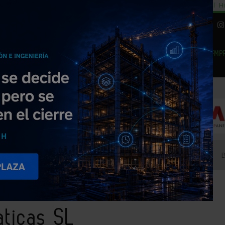
cial
Subida del 8,5% consumo cemento
29% cambiar al alquiler temporal
Hi
|
Piedra Natural
EMP
NOTICIAS
PRODUCTOS
AGENDA
ARTÍCULOS
EMPRESAS PREMIUM
s Automaticas SL
ticas SL