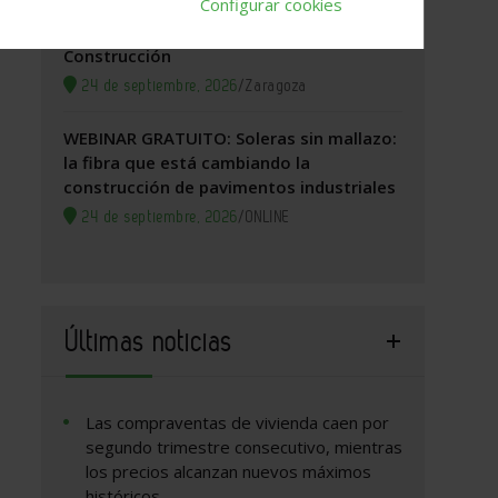
Configurar cookies
Zaragoza, 2026. Jornada Arquitectura y
Construcción
24 de septiembre, 2026
/
Zaragoza
WEBINAR GRATUITO: Soleras sin mallazo:
la fibra que está cambiando la
construcción de pavimentos industriales
24 de septiembre, 2026
/
ONLINE
Últimas noticias
Las compraventas de vivienda caen por
segundo trimestre consecutivo, mientras
los precios alcanzan nuevos máximos
históricos