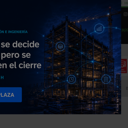
cial
Subida del 8,5% consumo cemento
29% cambiar al alquiler temporal
Hi
|
Piedra Natural
EMP
NOTICIAS
PRODUCTOS
AGENDA
ARTÍCULOS
EMPRESAS PREMIUM
S L