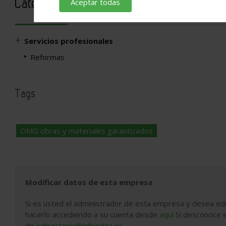
Categorías
Aceptar todas
Servicios profesionales
Reformas
Tags
OMG obras y materiales garantizados
Modificar datos de esta empresa
Si es usted el administrador de esta empresa y desea edi
hacerlo accediendo a su cuenta desde
aquí
Si desconoce e
de
icdirectorio@infoedita.es
.