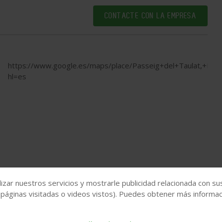
CONTACTE CON LA EMPRESA
https://www.google.es/maps/place/Passeig+del+Taulat,+B
hl=es
izar nuestros servicios y mostrarle publicidad relacionada con su
 páginas visitadas o videos vistos). Puedes obtener más informaci