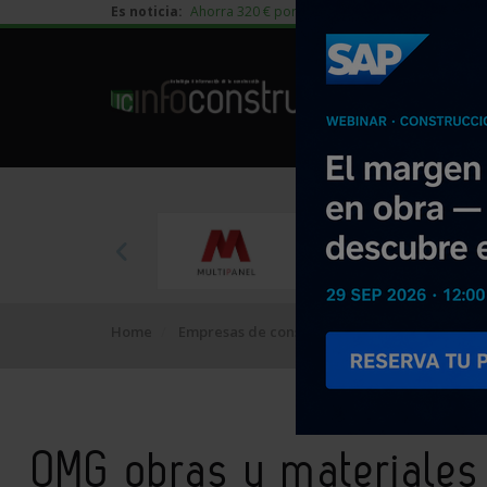
Es noticia:
Ahorra 320 € por vivienda en edificación residen
Home
Empresas de construcción
OMG obras y ma
OMG obras y materiales