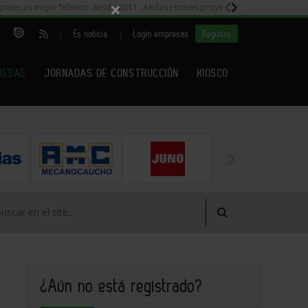
×
potecas mejor febrero desde 2011
Aedas Homes proyecto Fiora
Capitales m
|
|
Es noticia
Login empresas
Registro
RESAS
JORNADAS DE CONSTRUCCIÓN
KIOSCO
¿Aún no está registrado?