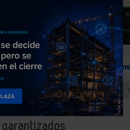
cial
Subida del 8,5% consumo cemento
29% cambiar al alquiler temporal
Hi
|
Piedra Natural
EMP
NOTICIAS
PRODUCTOS
AGENDA
ARTÍCULOS
EMPRESAS PREMIUM
teriales garantizados
 garantizados