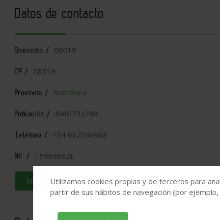
Datos de contacto
08019
Dirección /
08019
CP /
Barcelona
Provincia /
BARCELONA
Población /
+34 662380988
Teléfono /
15969862L
NIF /
Más información
Utilizamos cookies propias y de terceros para anal
partir de sus hábitos de navegación (por ejemplo,