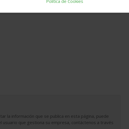
Política de Cookies
tar la información que se publica en esta página, puede
l usuario que gestiona su empresa, contáctenos a través