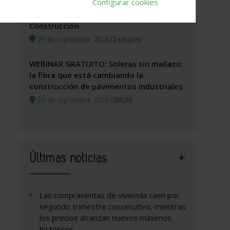
Configurar cookies
Zaragoza, 2026. Jornada Arquitectura y
Construcción
24 de septiembre, 2026
/
Zaragoza
WEBINAR GRATUITO: Soleras sin mallazo:
la fibra que está cambiando la
construcción de pavimentos industriales
24 de septiembre, 2026
/
ONLINE
Últimas noticias
Las compraventas de vivienda caen por
segundo trimestre consecutivo, mientras
los precios alcanzan nuevos máximos
históricos