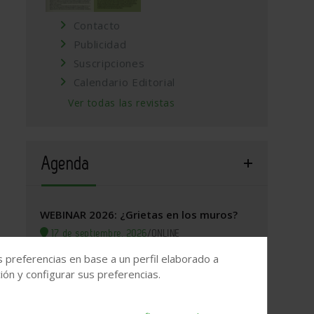
Contacto
Publicidad
Suscripciones
Calendario Editorial
arcelona/@41.4048695,2.213176,17z/data=!4m5!3m4!1s0x12a4
Ver todas las revistas
Agenda
WEBINAR 2026: ¿Grietas en los muros?
17 de septiembre, 2026
/
ONLINE
s preferencias en base a un perfil elaborado a
Valladolid, 2026. Jornada Arquitectura y
ón y configurar sus preferencias.
Construcción
22 de septiembre, 2026
/
Valladolid