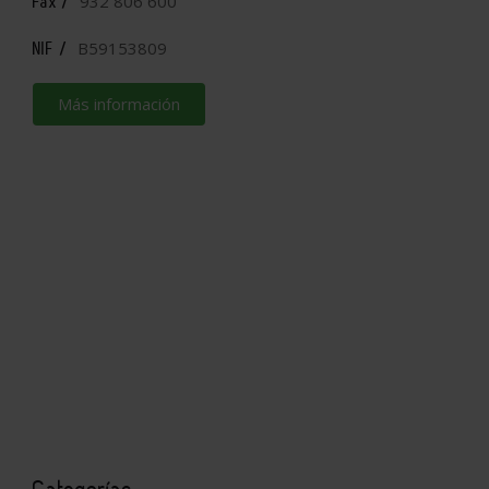
932 806 600
Fax /
B59153809
NIF /
Más información