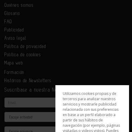
Quiénes somos
Glosario
FAQ
Publicidad
Aviso legal
Política de privacidad
Política de cookies
Mapa web
Formación
Histórico de Newsletters
Suscríbase a nuestra Newsletter
Utilizamos cookies propias y de
terceros para analizar nuestros
Email
servicios y mostrarle publicidad
relacionada con sus preferencias
en base a un perfil elaborado a
Actividad
partir de sus hábitos de
navegación (por ejemplo, páginas
Provincia
visitadas o videos vistos). Puedes