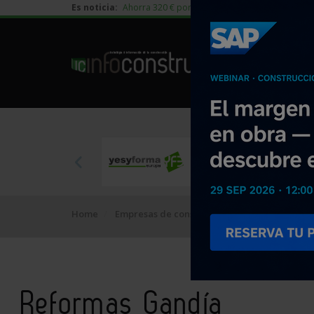
Es noticia:
Ahorra 320 € por vivienda en edificación residen
Home
Empresas de construcción
Reformas Gand
Reformas Gandía