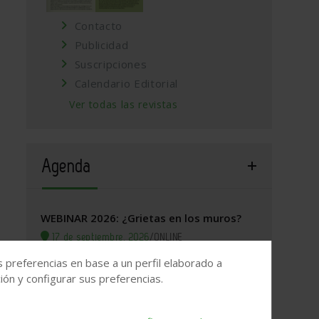
Contacto
Publicidad
Suscripciones
Calendario Editorial
Ver todas las revistas
Agenda
WEBINAR 2026: ¿Grietas en los muros?
17 de septiembre, 2026
/
ONLINE
s preferencias en base a un perfil elaborado a
Valladolid, 2026. Jornada Arquitectura y
ón y configurar sus preferencias.
Construcción
22 de septiembre, 2026
/
Valladolid