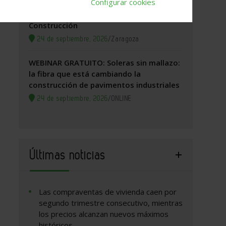
Configurar cookies
Zaragoza, 2026. Jornada Arquitectura y
Construcción
24 de septiembre, 2026
/
Zaragoza
WEBINAR GRATUITO: Soleras sin mallazo:
la fibra que está cambiando la
construcción de pavimentos industriales
24 de septiembre, 2026
/
ONLINE
Últimas noticias
Las compraventas de vivienda caen por
segundo trimestre consecutivo, mientras
los precios alcanzan nuevos máximos
históricos