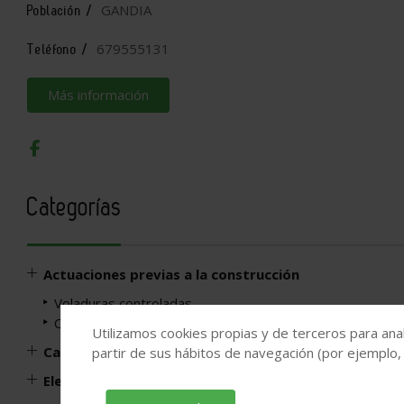
GANDIA
Población /
679555131
Teléfono /
Más información
Categorías
Actuaciones previas a la construcción
Voladuras controladas
Consolidaciones de Suelos
Utilizamos cookies propias y de terceros para anal
Carpintería y Vidriería
partir de sus hábitos de navegación (por ejemplo,
Electricidad, iluminación