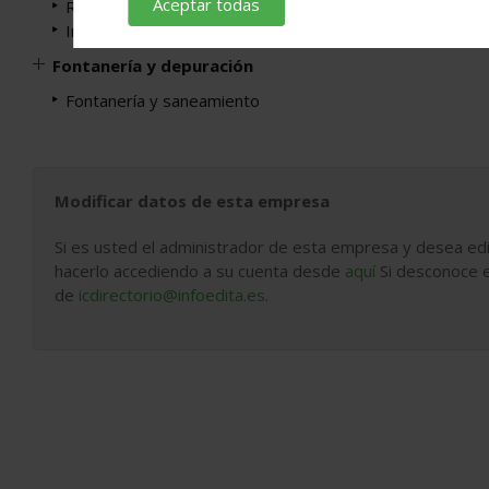
Aceptar todas
Red eléctrica
Instalación interior
Fontanería y depuración
Fontanería y saneamiento
Modificar datos de esta empresa
Si es usted el administrador de esta empresa y desea edi
hacerlo accediendo a su cuenta desde
aquí
Si desconoce e
de
icdirectorio@infoedita.es
.