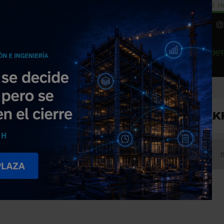
cial
Subida del 8,5% consumo cemento
29% cambiar al alquiler temporal
Hi
|
Piedra Natural
EMP
NOTICIAS
PRODUCTOS
AGENDA
ARTÍCULOS
EMPRESAS PREMIUM
ía