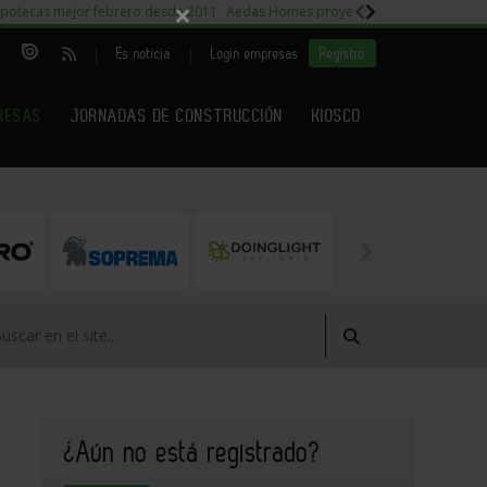
×
potecas mejor febrero desde 2011
Aedas Homes proyecto Fiora
Capitales m
|
|
Es noticia
Login empresas
Registro
RESAS
JORNADAS DE CONSTRUCCIÓN
KIOSCO
¿Aún no está registrado?