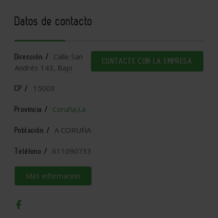
Datos de contacto
Calle San
Dirección /
CONTACTE CON LA EMPRESA
Andrés 143, Bajo
15003
CP /
Coruña,La
Provincia /
A CORUÑA
Población /
611090733
Teléfono /
Más información