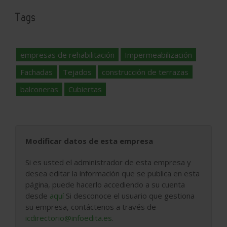
Tags
empresas de rehabilitación
Impermeabilización
Fachadas
Tejados
construcción de terrazas
balconeras
Cubiertas
Modificar datos de esta empresa
Si es usted el administrador de esta empresa y
desea editar la información que se publica en esta
página, puede hacerlo accediendo a su cuenta
desde
aquí
Si desconoce el usuario que gestiona
su empresa, contáctenos a través de
icdirectorio@infoedita.es
.