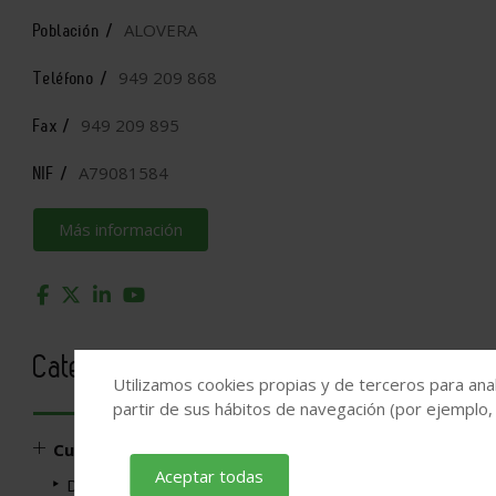
ALOVERA
Población /
949 209 868
Teléfono /
949 209 895
Fax /
A79081584
NIF /
Más información
Categorías
Utilizamos cookies propias y de terceros para anal
partir de sus hábitos de navegación (por ejemplo,
Cubiertas, cerramientos y divisiones
Aceptar todas
Divisiones de Bloques