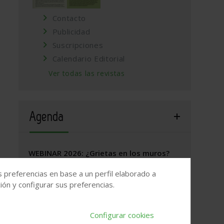
Contacto
Publicidad
Suscripciones
Calendario Editorial
Ver todas las revistas
Agenda
WEBINAR 2026: ¿Grietas en los muros?
17 de septiembre, 2026
/
ONLINE
s preferencias en base a un perfil elaborado a
ón y configurar sus preferencias.
Valladolid, 2026. Jornada Arquitectura y
Construcción
Configurar cookies
22 de septiembre, 2026
/
Valladolid