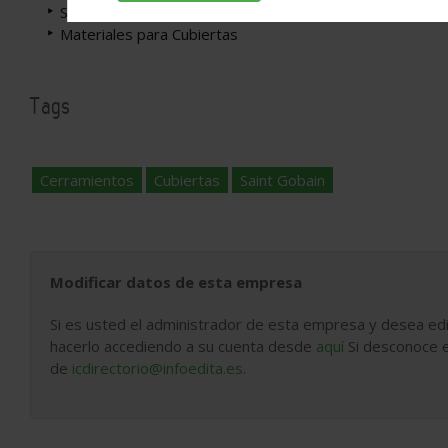
Sistemas de Cubiertas
Materiales para Cubiertas
Tags
Cerramientos
Cubiertas
Saint Gobain
Modificar datos de esta empresa
Si es usted el administrador de esta empresa y desea edi
hacerlo accediendo a su cuenta desde
aquí
Si desconoce e
de
icdirectorio@infoedita.es
.