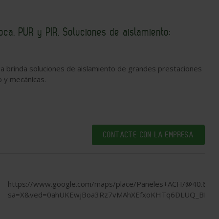
oca, PUR y PIR. Soluciones de aislamiento:
a brinda soluciones de aislamiento de grandes prestaciones
o y mecánicas.
CONTACTE CON LA EMPRESA
https://www.google.com/maps/place/Paneles+ACH/@40.610
sa=X&ved=0ahUKEwjBoa3Rz7vMAhXEfxoKHTq6DLUQ_BIIbj