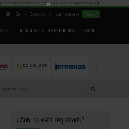
×
potecas mejor febrero desde 2011
Aedas Homes proyecto Fiora
Capitales m
|
|
Es noticia
Login empresas
Registro
RESAS
JORNADAS DE CONSTRUCCIÓN
KIOSCO
¿Aún no está registrado?