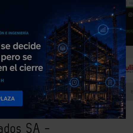
cial
Subida del 8,5% consumo cemento
29% cambiar al alquiler temporal
Hi
|
Piedra Natural
EMP
NOTICIAS
PRODUCTOS
AGENDA
ARTÍCULOS
EMPRESAS PREMIUM
rasnformados SA -
mados SA -