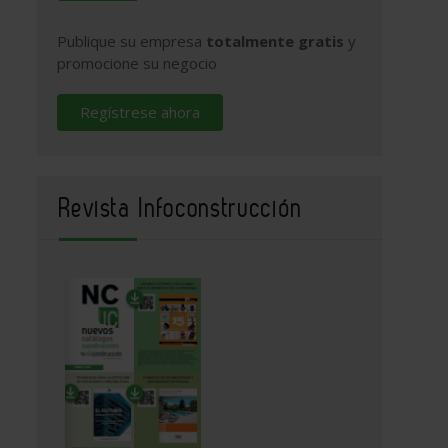
Publique su empresa
totalmente gratis
y
promocione su negocio
Regístrese ahora
Revista Infoconstrucción
906,-3.249988,15z/data=!4m2!3m1!1s0x0:0x43b8e26a0c02667d
AN