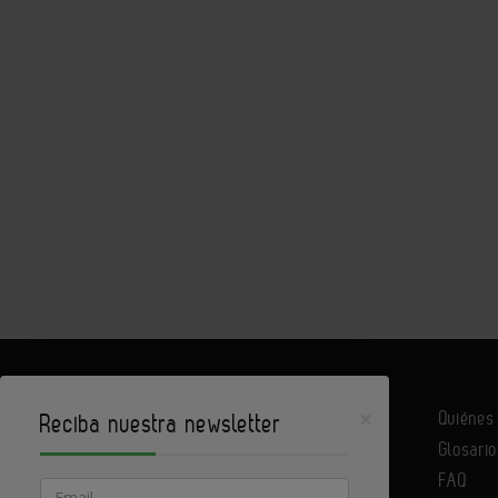
×
Quiéne
Reciba nuestra newsletter
Glosario
Infoconstrucción es un portal de Infoedita
FAQ
Email