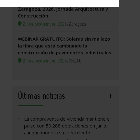
Zaragoza, 2026. Jornada Arquitectura y
Construcción
24 de septiembre, 2026
/
Zaragoza
WEBINAR GRATUITO: Soleras sin mallazo:
la fibra que está cambiando la
construcción de pavimentos industriales
24 de septiembre, 2026
/
ONLINE
Últimas noticias
La compraventa de vivienda mantiene el
pulso con 59.288 operaciones en junio,
aunque modera su crecimiento