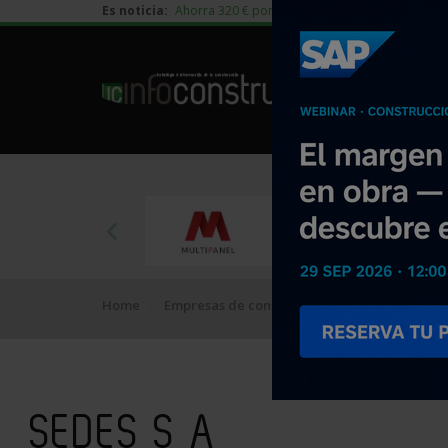
Es noticia:
Ahorra 320 € por vivienda en edificación residen
Home
Empresas de construcción
SEDES S A
SEDES S A