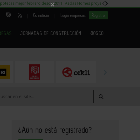
×
potecas mejor febrero desde 2011
Aedas Homes proyecto Fiora
Capitales m
|
|
Es noticia
Login empresas
Registro
RESAS
JORNADAS DE CONSTRUCCIÓN
KIOSCO
¿Aún no está registrado?