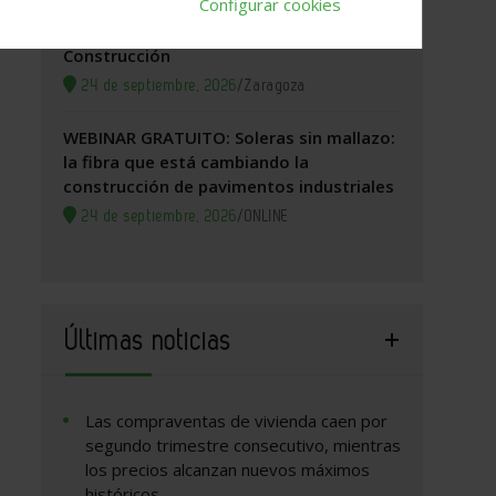
Configurar cookies
Zaragoza, 2026. Jornada Arquitectura y
Construcción
24 de septiembre, 2026
/
Zaragoza
WEBINAR GRATUITO: Soleras sin mallazo:
la fibra que está cambiando la
construcción de pavimentos industriales
24 de septiembre, 2026
/
ONLINE
Últimas noticias
Las compraventas de vivienda caen por
segundo trimestre consecutivo, mientras
los precios alcanzan nuevos máximos
históricos