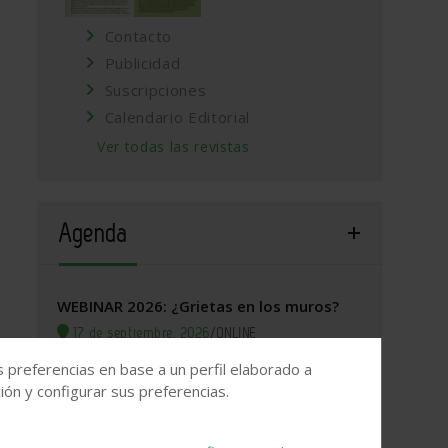
Contacto
Publicidad
Suscripciones
Calendario Editorial
Ver todas las revistas
Agenda
WEBINAR 2026: ¿Grietas en los muros?
17 de septiembre, 2026
/
ONLINE
s preferencias en base a un perfil elaborado a
Valladolid, 2026. Jornada Arquitectura y
ón y configurar sus preferencias.
Construcción
22 de septiembre, 2026
/
Valladolid