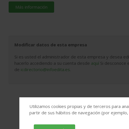
Más información
Modificar datos de esta empresa
Si es usted el administrador de esta empresa y desea edi
hacerlo accediendo a su cuenta desde
aquí
Si desconoce e
de
icdirectorio@infoedita.es
.
Utilizamos cookies propias y de terceros para anal
partir de sus hábitos de navegación (por ejemplo,