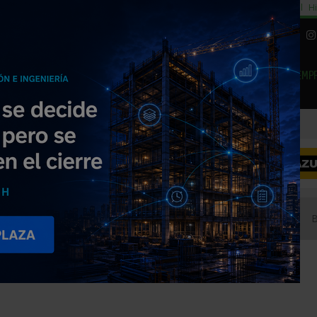
cial
Subida del 8,5% consumo cemento
29% cambiar al alquiler temporal
Hi
|
Piedra Natural
EMP
NOTICIAS
PRODUCTOS
AGENDA
ARTÍCULOS
EMPRESAS PREMIUM