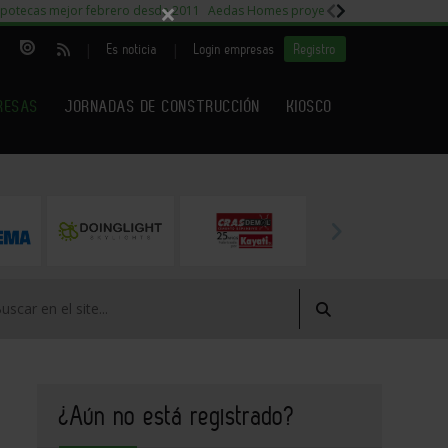
×
potecas mejor febrero desde 2011
Aedas Homes proyecto Fiora
Capitales m
|
|
Es noticia
Login empresas
Registro
RESAS
JORNADAS DE CONSTRUCCIÓN
KIOSCO
¿Aún no está registrado?