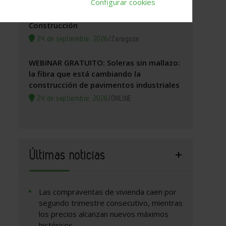
Configurar cookies
Zaragoza, 2026. Jornada Arquitectura y
Construcción
24 de septiembre, 2026
/
Zaragoza
WEBINAR GRATUITO: Soleras sin mallazo:
la fibra que está cambiando la
construcción de pavimentos industriales
24 de septiembre, 2026
/
ONLINE
Últimas noticias
Las compraventas de vivienda caen por
segundo trimestre consecutivo, mientras
los precios alcanzan nuevos máximos
históricos