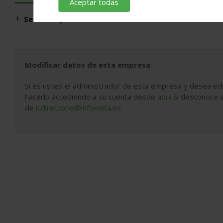
Aceptar todas
Servicios profesionales
Modificar datos de esta empresa
Si es usted el administrador de esta empresa y desea edi
hacerlo accediendo a su cuenta desde
aquí
Si desconoce e
de
icdirectorio@infoedita.es
.