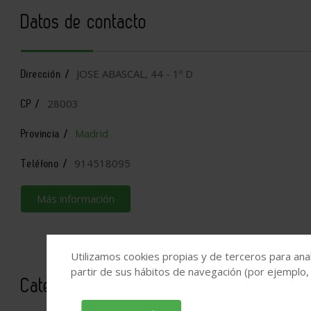
Datos de contacto
JOSE ABASCAL, 44 - 1º D
Dirección /
28003
CP /
Madrid
Provincia /
914518095
Teléfono /
Más información
Utilizamos cookies propias y de terceros para anal
partir de sus hábitos de navegación (por ejemplo,
Categorías