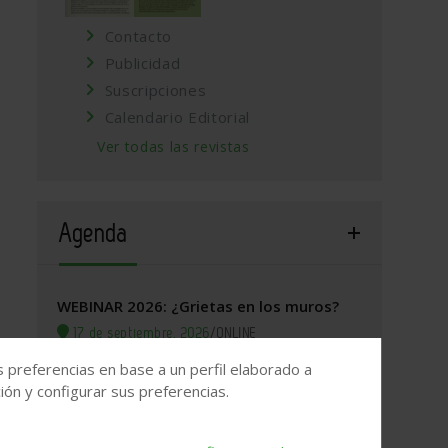
Contacto
Publicidad
Suscripciones
Calendario Editorial
Ver todas las revistas
Agenda
WEBINAR 2026: ¿Grietas en los muros?
17 de septiembre, 2026
/
ONLINE
s preferencias en base a un perfil elaborado a
Valladolid, 2026. Jornada Arquitectura y
ón y configurar sus preferencias.
Construcción
22 de septiembre, 2026
/
Valladolid