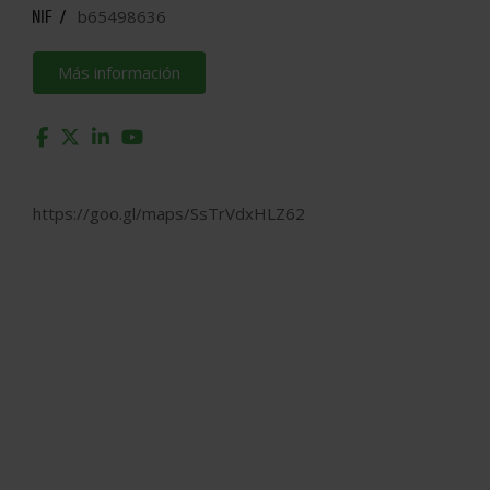
b65498636
NIF /
Más información
https://goo.gl/maps/SsTrVdxHLZ62