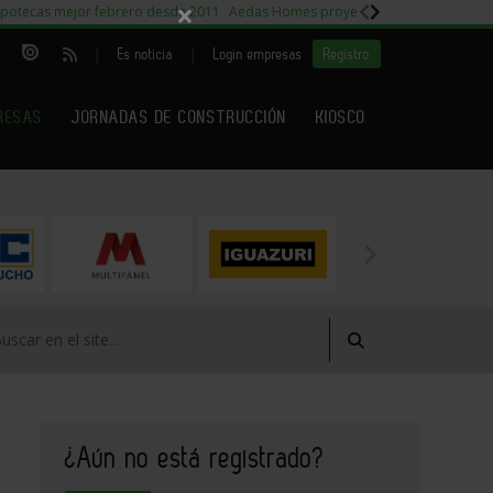
×
potecas mejor febrero desde 2011
Aedas Homes proyecto Fiora
Capitales m
|
|
Es noticia
Login empresas
Registro
RESAS
JORNADAS DE CONSTRUCCIÓN
KIOSCO
¿Aún no está registrado?