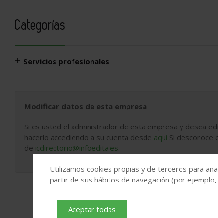
Categorías
Servicios profesionales
Modificar datos de esta empresa
Si es usted el administrador de esta empresa y desea edi
hacerlo accediendo a su cuenta desde
aquí
Si desconoce e
de
icdirectorio@infoedita.es
.
Utilizamos cookies propias y de terceros para anal
partir de sus hábitos de navegación (por ejemplo,
Aceptar todas