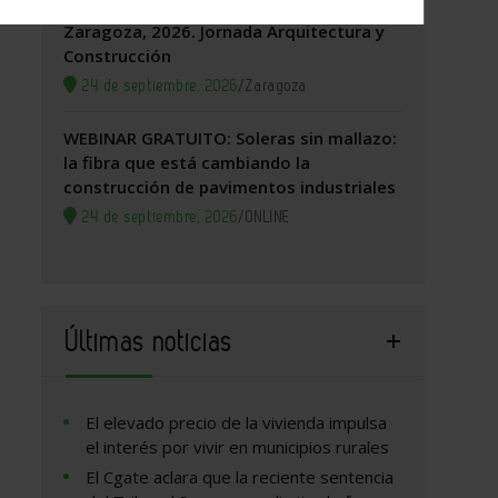
Zaragoza, 2026. Jornada Arquitectura y
Construcción
24 de septiembre, 2026
/
Zaragoza
WEBINAR GRATUITO: Soleras sin mallazo:
la fibra que está cambiando la
construcción de pavimentos industriales
24 de septiembre, 2026
/
ONLINE
Últimas noticias
El elevado precio de la vivienda impulsa
el interés por vivir en municipios rurales
El Cgate aclara que la reciente sentencia