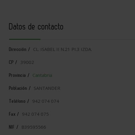
Datos de contacto
CL. ISABEL II N.21 PI.3 IZDA.
Dirección /
39002
CP /
Cantabria
Provincia /
SANTANDER
Población /
942 074 074
Teléfono /
942 074 075
Fax /
B39595566
NIF /