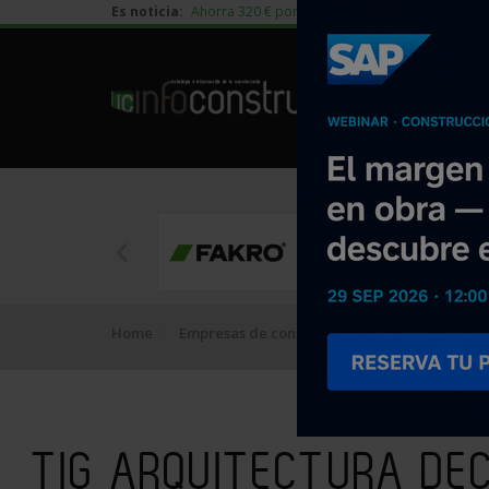
Es noticia:
Ahorra 320 € por vivienda en edificación residen
Home
Empresas de construcción
TIG ARQUITECT
TIG ARQUITECTURA DEC