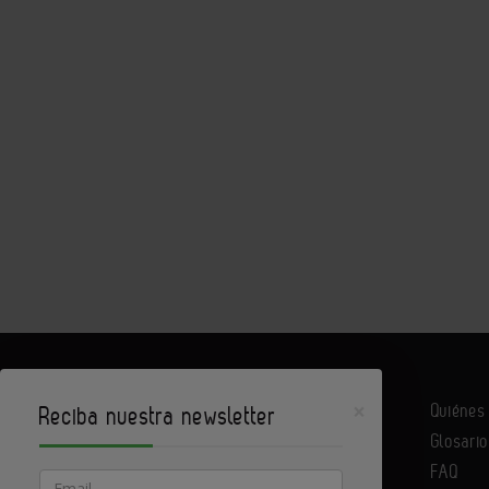
×
Quiéne
Reciba nuestra newsletter
Glosario
Infoconstrucción es un portal de Infoedita
FAQ
Email