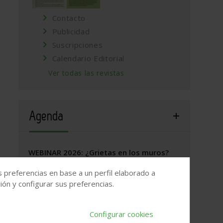
Contacto
Publicidad
Suscripciones
Calendario Editorial
Ver todas las revistas
Agenda
WEBINAR 2026: ¿Grietas en los muros?
17 de septiembre, 2026
/
ONLINE
s preferencias en base a un perfil elaborado a
ón y configurar sus preferencias.
Valladolid, 2026. Jornada Arquitectura y
Construcción
Configurar cookies
22 de septiembre, 2026
/
Valladolid