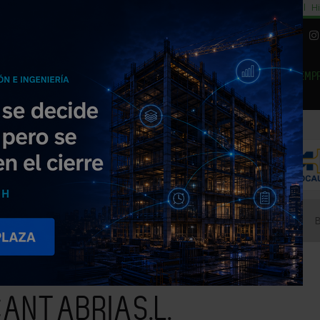
cial
Subida del 8,5% consumo cemento
29% cambiar al alquiler temporal
Hi
|
Piedra Natural
EMP
NOTICIAS
PRODUCTOS
AGENDA
ARTÍCULOS
EMPRESAS PREMIUM
URA DECANTABRIAS.L.
ANTABRIAS.L.