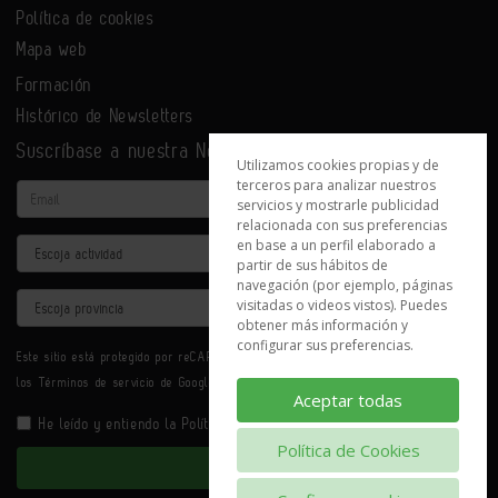
Política de cookies
Mapa web
Formación
Histórico de Newsletters
Suscríbase a nuestra Newsletter
Utilizamos cookies propias y de
terceros para analizar nuestros
Email
servicios y mostrarle publicidad
relacionada con sus preferencias
en base a un perfil elaborado a
Actividad
partir de sus hábitos de
navegación (por ejemplo, páginas
Provincia
visitadas o videos vistos). Puedes
obtener más información y
configurar sus preferencias.
Este sitio está protegido por reCAPTCHA y se aplican la
Política de privacidad
y
los
Términos de servicio
de Google.
Aceptar todas
He leído y entiendo la
Política de Privacidad
Política de Cookies
Enviar