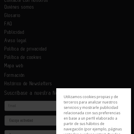
Quiénes somos
Glosario
FAQ
Publicidad
Aviso legal
Política de privacidad
Política de cookies
Mapa web
Formación
Histórico de Newsletters
Suscríbase a nuestra Newsletter
Utilizamos cookies propias y de
terceros para analizar nuestros
Email
servicios y mostrarle publicidad
relacionada con sus preferencias
en base a un perfil elaborado a
Actividad
partir de sus hábitos de
navegación (por ejemplo, páginas
Provincia